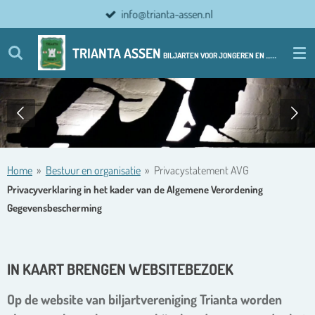
info@trianta-assen.nl
Ga
direct
naar
TRIANTA ASSEN
BILJARTEN VOOR JONGEREN EN ................ OUDERE JONGEREN
de
hoofdinhoud
Home
»
Bestuur en organisatie
»
Privacystatement AVG
Privacyverklaring in het kader van de Algemene Verordening
Gegevensbescherming
IN KAART BRENGEN WEBSITEBEZOEK
Op de website van biljartvereniging Trianta worden