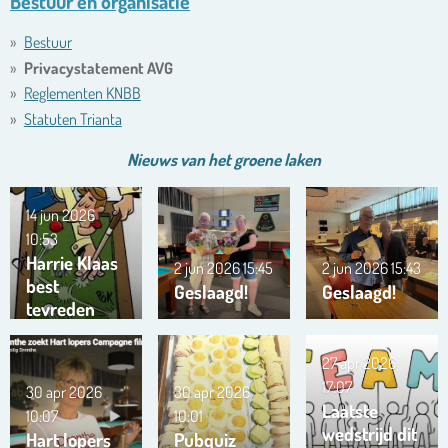
Bestuur en organisatie
Bestuur
Privacystatement AVG
Reglementen KNBB
Statuten Trianta
Nieuws van het
groene
laken
14 jun 2026
10:53
Harrie Klaas
2 jun 2026
15:45
2 jun 2026
15:43
best
Geslaagd!
Geslaagd!
tevreden
27 apr 2026
17:07
30 apr 2026
30 apr 2026
Laatste
10:07
10:01
wedstrijd dit
Hart lopers
Pubquiz