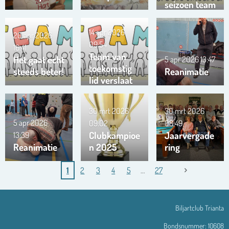
seizoen team
Trianta 01
14 apr 2026
20 apr 2026
09:54
16:41
Team van
Het gaat echt
5 apr 2026
13:47
toekomstig
steeds beter!
Reanimatie
lid verslaat
ons team …
!!!
30 mrt 2026
30 mrt 2026
5 apr 2026
09:02
08:49
Clubkampioe
Jaarvergade
13:39
Reanimatie
n 2025
ring
1
2
3
4
5
27
Biljartclub Trianta
Bondsnummer: 10608