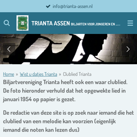
info@trianta-assen.nl
Ga
direct
naar
TRIANTA ASSEN
BILJARTEN VOOR JONGEREN EN ................ OUDERE JONGEREN
de
hoofdinhoud
Home
»
Wist u datjes Trianta
»
Clublied Trianta
Biljartvereniging Trianta heeft ook een waar clublied.
De foto hieronder verhuld dat het opgewekte lied in
januari 1954 op papier is gezet.
De redactie van deze site is op zoek naar iemand die het
clublied van een melodie kan voorzien (eigenlijk
iemand die noten kan lezen dus)