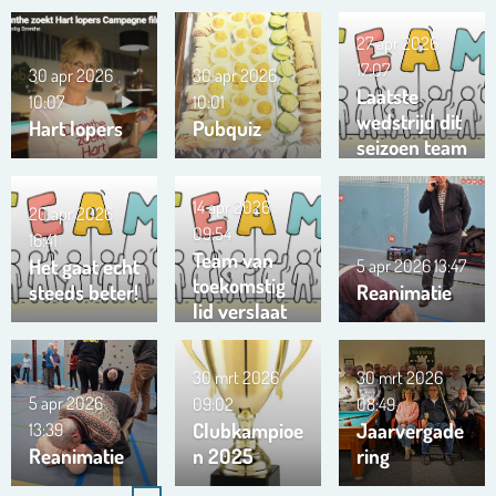
27 apr 2026
17:07
30 apr 2026
30 apr 2026
Laatste
10:07
10:01
wedstrijd dit
Hart lopers
Pubquiz
seizoen team
Trianta 01
14 apr 2026
20 apr 2026
09:54
16:41
Team van
Het gaat echt
5 apr 2026
13:47
toekomstig
steeds beter!
Reanimatie
lid verslaat
ons team …
!!!
30 mrt 2026
30 mrt 2026
5 apr 2026
09:02
08:49
Clubkampioe
Jaarvergade
13:39
Reanimatie
n 2025
ring