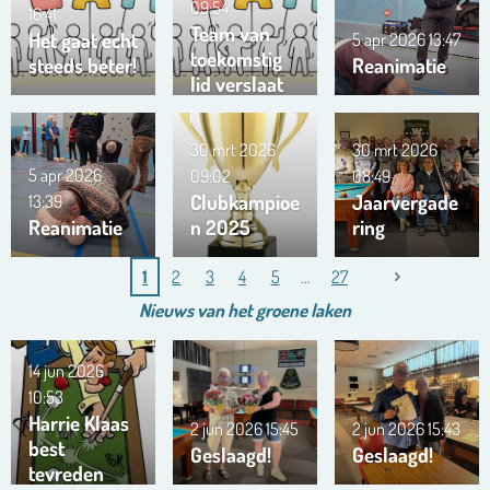
09:54
16:41
Team van
Het gaat echt
5 apr 2026
13:47
toekomstig
steeds beter!
Reanimatie
lid verslaat
ons team …
!!!
30 mrt 2026
30 mrt 2026
5 apr 2026
09:02
08:49
Clubkampioe
Jaarvergade
13:39
Reanimatie
n 2025
ring
1
2
3
4
5
27
Nieuws van het
groene
laken
14 jun 2026
10:53
Harrie Klaas
2 jun 2026
15:45
2 jun 2026
15:43
best
Geslaagd!
Geslaagd!
tevreden