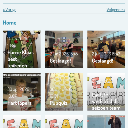
«
Vorige
Volgende
»
Home
14 jun 2026
10:53
Harrie Klaas
2 jun 2026
15:45
2 jun 2026
15:43
best
Geslaagd!
Geslaagd!
tevreden
27 apr 2026
17:07
30 apr 2026
30 apr 2026
Laatste
10:07
10:01
wedstrijd dit
Hart lopers
Pubquiz
seizoen team
Trianta 01
14 apr 2026
20 apr 2026