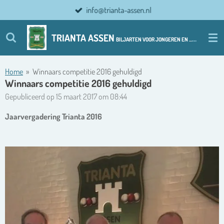
info@trianta-assen.nl
Ga
direct
naar
TRIANTA ASSEN
BILJARTEN VOOR JONGEREN EN ................ OUDERE JONGEREN
de
hoofdinhoud
Home
»
Winnaars competitie 2016 gehuldigd
Winnaars competitie 2016 gehuldigd
Gepubliceerd op 15 maart 2017 om 08:44
Jaarvergadering Trianta 2016