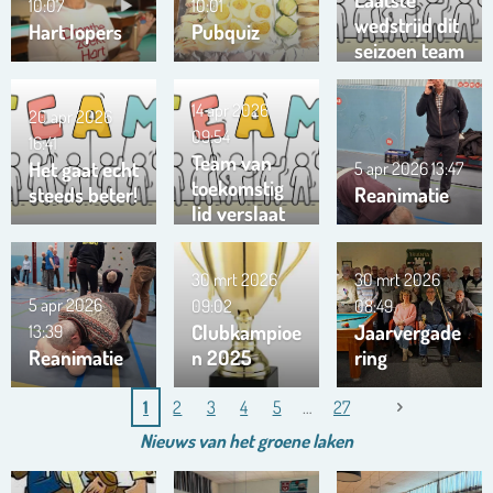
10:07
10:01
wedstrijd dit
Hart lopers
Pubquiz
seizoen team
Trianta 01
14 apr 2026
20 apr 2026
09:54
16:41
Team van
Het gaat echt
5 apr 2026
13:47
toekomstig
steeds beter!
Reanimatie
lid verslaat
ons team …
!!!
30 mrt 2026
30 mrt 2026
5 apr 2026
09:02
08:49
Clubkampioe
Jaarvergade
13:39
Reanimatie
n 2025
ring
1
2
3
4
5
27
Nieuws van het
groene
laken