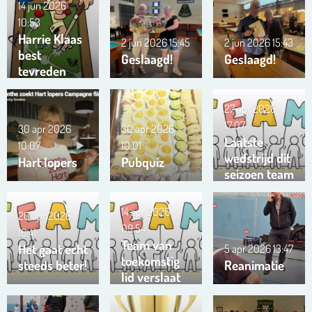
14 jun 2026
10:53
Harrie Klaas
2 jun 2026
15:45
2 jun 2026
15:43
best
Geslaagd!
Geslaagd!
tevreden
27 apr 2026
17:07
30 apr 2026
30 apr 2026
Laatste
10:07
10:01
wedstrijd dit
Hart lopers
Pubquiz
seizoen team
Trianta 01
14 apr 2026
20 apr 2026
09:54
16:41
Team van
Het gaat echt
5 apr 2026
13:47
toekomstig
steeds beter!
Reanimatie
lid verslaat
ons team …
!!!