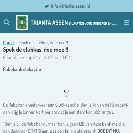
info@trianta-assen.nl
Ga
direct
naar
TRIANTA ASSEN
BILJARTEN VOOR JONGEREN EN ................ OUDERE JONGEREN
de
hoofdinhoud
Home
»
Spek de clubkas, doe mee!!!
Spek de clubkas, doe mee!!!
Gepubliceerd op 24 juli 2017 om 10:02
Rabobank clubactie
De Rabobank heeft weer een Clubkas actie. Ben je lid van de Rabobank
dan krijg je binnen kort bericht dat je een stem kan uitbrengen.
“Ben je bij de Rabobank”, maar ben je geen LID van deze bank meld je
dan daarvoor GRATIS aan, pas dan krijg je stemrecht.
DOE DIT NU,