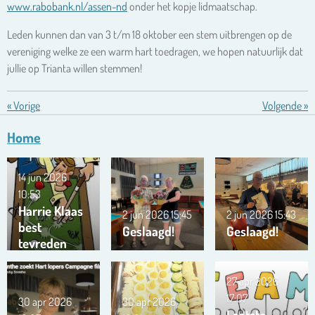
www.rabobank.nl/assen-nd
onder het kopje lidmaatschap.
Leden kunnen dan van 3 t/m 18 oktober een stem uitbrengen op de
vereniging welke ze een warm hart toedragen, we hopen natuurlijk dat
jullie op Trianta willen stemmen!
«
Vorige
Volgende
»
Home
14 jun 2026
10:53
Harrie Klaas
2 jun 2026
15:45
2 jun 2026
15:43
best
Geslaagd!
Geslaagd!
tevreden
27 apr 2026
17:07
30 apr 2026
30 apr 2026
Laatste