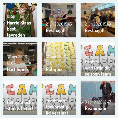
14 jun 2026
10:53
Harrie Klaas
2 jun 2026
15:45
2 jun 2026
15:43
best
Geslaagd!
Geslaagd!
tevreden
27 apr 2026
17:07
30 apr 2026
30 apr 2026
Laatste
10:07
10:01
wedstrijd dit
Hart lopers
Pubquiz
seizoen team
Trianta 01
14 apr 2026
20 apr 2026
09:54
16:41
Team van
Het gaat echt
5 apr 2026
13:47
toekomstig
steeds beter!
Reanimatie
lid verslaat