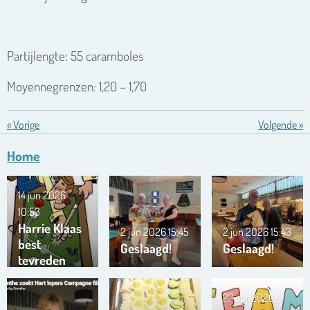
Partijlengte: 55 caramboles
Moyennegrenzen: 1,20 – 1,70
«
Vorige
Volgende
»
Home
14 jun 2026
10:53
Harrie Klaas
2 jun 2026
15:45
2 jun 2026
15:43
best
Geslaagd!
Geslaagd!
tevreden
27 apr 2026