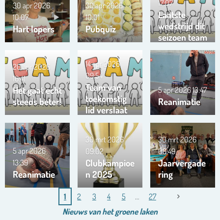
17:07
30 apr 2026
30 apr 2026
Laatste
10:07
10:01
wedstrijd dit
Hart lopers
Pubquiz
seizoen team
Trianta 01
14 apr 2026
20 apr 2026
09:54
16:41
Team van
Het gaat echt
5 apr 2026
13:47
toekomstig
steeds beter!
Reanimatie
lid verslaat
ons team …
!!!
30 mrt 2026
30 mrt 2026
5 apr 2026
09:02
08:49
Clubkampioe
Jaarvergade
13:39
Reanimatie
n 2025
ring
1
2
3
4
5
27
Nieuws van het
groene
laken