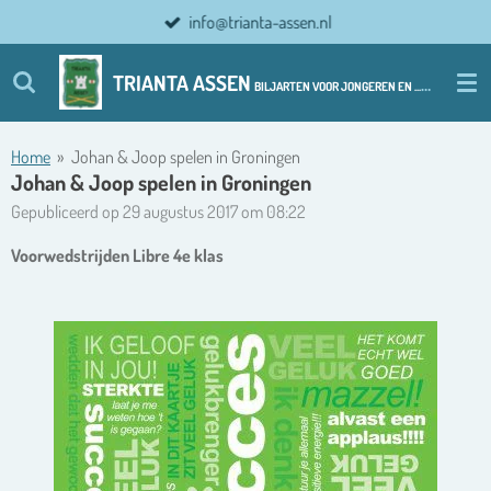
info@trianta-assen.nl
Ga
direct
naar
TRIANTA ASSEN
BILJARTEN VOOR JONGEREN EN ................ OUDERE JONGEREN
de
hoofdinhoud
Home
»
Johan & Joop spelen in Groningen
Johan & Joop spelen in Groningen
Gepubliceerd op 29 augustus 2017 om 08:22
Voorwedstrijden Libre 4e klas