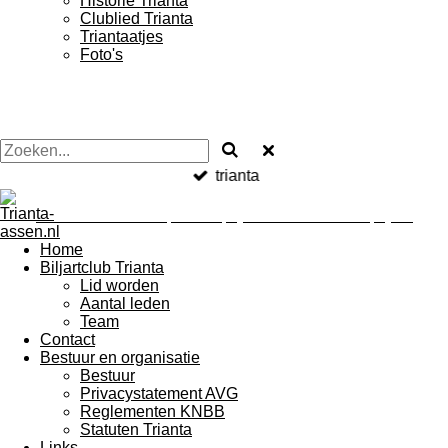
Historie Trianta
Clublied Trianta
Triantaatjes
Foto's
trianta
Trianta Assen
biljarten voor jongeren en ................ oudere jongeren
Home
Biljartclub Trianta
Lid worden
Aantal leden
Team
Contact
Bestuur en organisatie
Bestuur
Privacystatement AVG
Reglementen KNBB
Statuten Trianta
Links