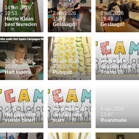
14 jun 2026
10:53
2 jun 2026
2 jun 2026
Harrie Klaas
15:45
15:43
best tevreden
Geslaagd!
Geslaagd!
27 apr 2026
17:07
Laatste
30 apr 2026
30 apr 2026
wedstrijd dit
10:07
10:01
seizoen team
Hart lopers
Pubquiz
Trianta 01
14 apr 2026
09:54
20 apr 2026
Team van
16:41
toekomstig lid
5 apr 2026
Het gaat echt
verslaat ons
13:47
steeds beter!
team … !!!
Reanimatie