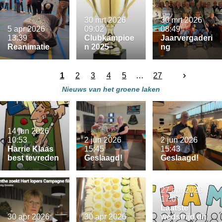
30 mrt 2026
30 mrt 2026
5 apr 2026
09:02
08:49
13:39
Clubkampioe
Jaarvergaderi
Reanimatie
n 2025
ng
1
2
3
4
5
27
Nieuws van het
groene
laken
14 jun 2026
10:53
2 jun 2026
2 jun 2026
Harrie Klaas
15:45
15:43
best tevreden
Geslaagd!
Geslaagd!
27 apr 2026
17:07
Laatste
30 apr 2026
30 apr 2026
wedstrijd dit