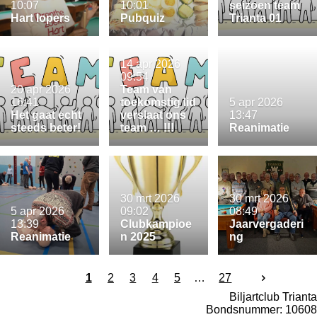
10:07
10:01
seizoen team
Hart lopers
Pubquiz
Trianta 01
14 apr 2026
09:54
20 apr 2026
Team van
16:41
toekomstig lid
5 apr 2026
Het gaat echt
verslaat ons
13:47
steeds beter!
team … !!!
Reanimatie
30 mrt 2026
30 mrt 2026
5 apr 2026
09:02
08:49
13:39
Clubkampioe
Jaarvergaderi
Reanimatie
n 2025
ng
1
2
3
4
5
27
Biljartclub Trianta
Bondsnummer: 10608