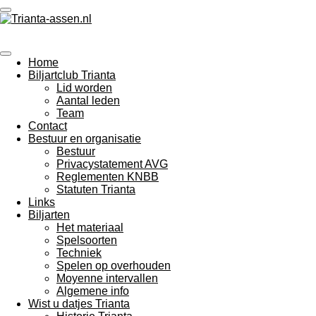
Ga
direct
Trianta Assen
naar
biljarten voor jongeren en ................ oudere jongeren
de
Home
hoofdinhoud
Biljartclub Trianta
Lid worden
Aantal leden
Team
Contact
Bestuur en organisatie
Bestuur
Privacystatement AVG
Reglementen KNBB
Statuten Trianta
Links
Biljarten
Het materiaal
Spelsoorten
Techniek
Spelen op overhouden
Moyenne intervallen
Algemene info
Wist u datjes Trianta