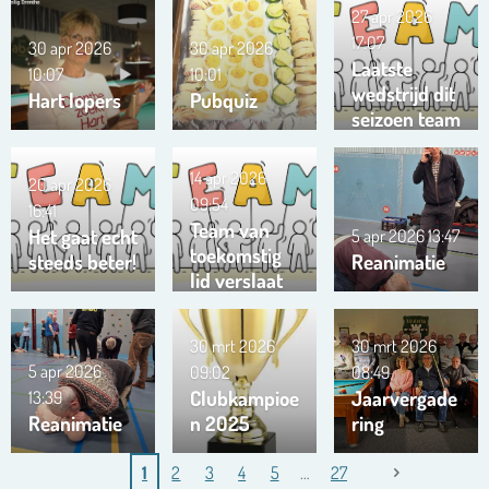
27 apr 2026
17:07
30 apr 2026
30 apr 2026
Laatste
10:07
10:01
wedstrijd dit
Hart lopers
Pubquiz
seizoen team
Trianta 01
14 apr 2026
20 apr 2026
09:54
16:41
Team van
Het gaat echt
5 apr 2026
13:47
toekomstig
steeds beter!
Reanimatie
lid verslaat
ons team …
!!!
30 mrt 2026
30 mrt 2026
5 apr 2026
09:02
08:49
Clubkampioe
Jaarvergade
13:39
Reanimatie
n 2025
ring
1
2
3
4
5
27