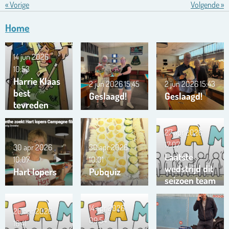
«
Vorige
Volgende
»
Home
14 jun 2026
10:53
Harrie Klaas
2 jun 2026
15:45
2 jun 2026
15:43
best
Geslaagd!
Geslaagd!
tevreden
27 apr 2026
17:07
30 apr 2026
30 apr 2026
Laatste
10:07
10:01
wedstrijd dit
Hart lopers
Pubquiz
seizoen team
Trianta 01
14 apr 2026
20 apr 2026
09:54
16:41