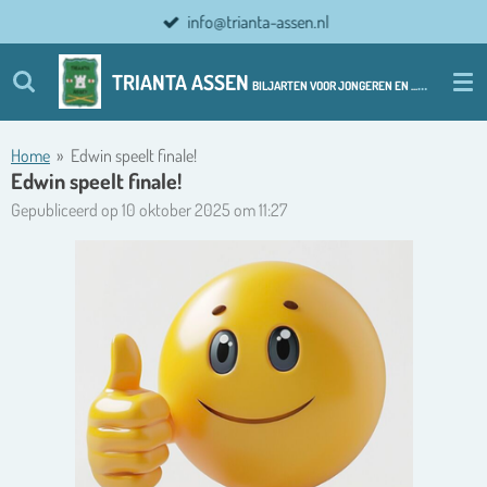
info@trianta-assen.nl
Ga
direct
naar
TRIANTA ASSEN
BILJARTEN VOOR JONGEREN EN ................ OUDERE JONGEREN
de
hoofdinhoud
Home
»
Edwin speelt finale!
Edwin speelt finale!
Gepubliceerd op 10 oktober 2025 om 11:27