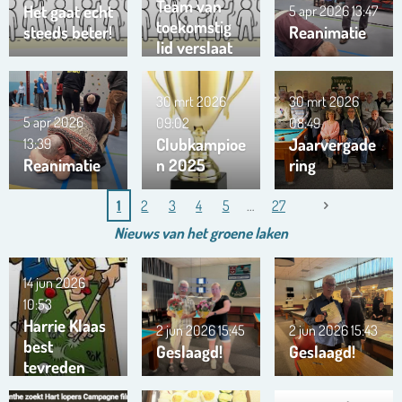
Team van
Het gaat echt
5 apr 2026
13:47
toekomstig
steeds beter!
Reanimatie
lid verslaat
ons team …
!!!
30 mrt 2026
30 mrt 2026
5 apr 2026
09:02
08:49
Clubkampioe
Jaarvergade
13:39
Reanimatie
n 2025
ring
1
2
3
4
5
27
Nieuws van het
groene
laken
14 jun 2026
10:53
Harrie Klaas
2 jun 2026
15:45
2 jun 2026
15:43
best
Geslaagd!
Geslaagd!
tevreden