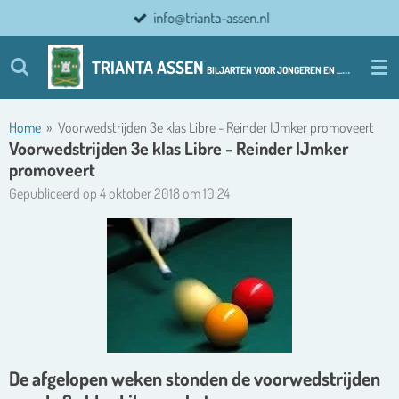
info@trianta-assen.nl
Ga
direct
naar
TRIANTA ASSEN
BILJARTEN VOOR JONGEREN EN ................ OUDERE JONGEREN
de
hoofdinhoud
Home
»
Voorwedstrijden 3e klas Libre - Reinder IJmker promoveert
Voorwedstrijden 3e klas Libre - Reinder IJmker
promoveert
Gepubliceerd op 4 oktober 2018 om 10:24
De afgelopen weken stonden de voorwedstrijden