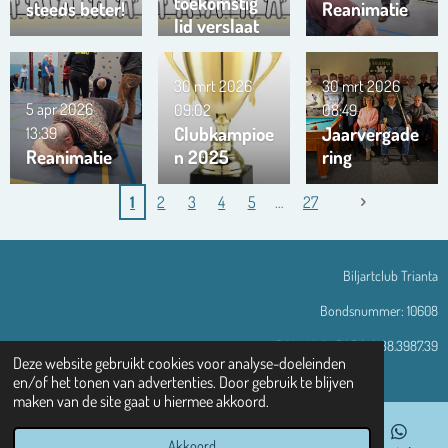
toekomstig
steeds beter!
Reanimatie
lid verslaat
ons team …
!!!
30 mrt 2026
30 mrt 2026
5 apr 2026
09:02
08:49
Clubkampioe
Jaarvergade
13:39
Reanimatie
n 2025
ring
1
2
3
4
5
27
Biljartclub Trianta
Bondsnummer: 10608
IBAN: NL94 RABO 0138.3987.39
Deze website gebruikt cookies voor analyse-doeleinden
© 2013 - 2026 Trianta-assen.nl
en/of het tonen van advertenties. Door gebruik te blijven
maken van de site gaat u hiermee akkoord.
Akkoord