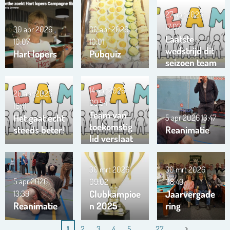
27 apr 2026
17:07
30 apr 2026
30 apr 2026
Laatste
10:07
10:01
wedstrijd dit
Hart lopers
Pubquiz
seizoen team
Trianta 01
14 apr 2026
20 apr 2026
09:54
16:41
Team van
Het gaat echt
5 apr 2026
13:47
toekomstig
steeds beter!
Reanimatie
lid verslaat
ons team …
!!!
30 mrt 2026
30 mrt 2026
5 apr 2026
09:02
08:49
Clubkampioe
Jaarvergade
13:39
Reanimatie
n 2025
ring
1
2
3
4
5
27