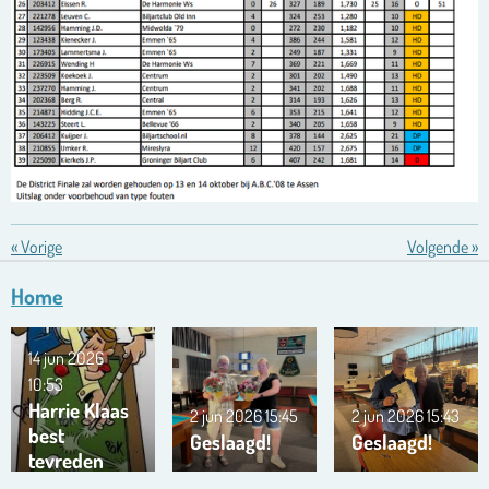
«
Vorige
Volgende
»
Home
14 jun 2026
10:53
Harrie Klaas
2 jun 2026
15:45
2 jun 2026
15:43
best
Geslaagd!
Geslaagd!
tevreden