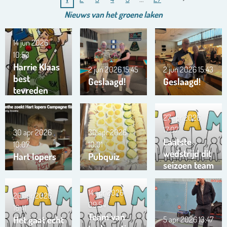
Nieuws van het
groene
laken
14 jun 2026
10:53
Harrie Klaas
2 jun 2026
15:45
2 jun 2026
15:43
best
Geslaagd!
Geslaagd!
tevreden
27 apr 2026
17:07
30 apr 2026
30 apr 2026
Laatste
10:07
10:01
wedstrijd dit
Hart lopers
Pubquiz
seizoen team
Trianta 01
14 apr 2026
20 apr 2026
09:54
16:41
Team van
Het gaat echt
5 apr 2026
13:47