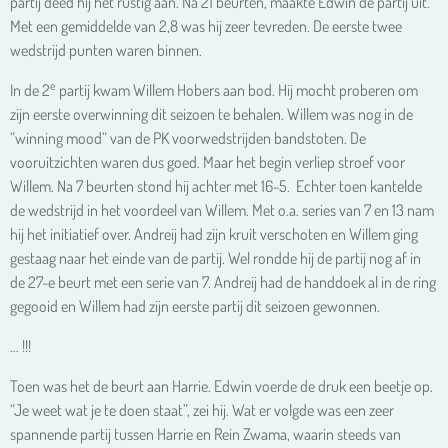
partij deed hij het rustig aan. Na 21 beurten, maakte Edwin de partij uit.
Met een gemiddelde van 2,8 was hij zeer tevreden. De eerste twee
wedstrijd punten waren binnen.
e
In de 2
partij kwam Willem Hobers aan bod. Hij mocht proberen om
zijn eerste overwinning dit seizoen te behalen. Willem was nog in de
“winning mood“ van de PK voorwedstrijden bandstoten. De
vooruitzichten waren dus goed. Maar het begin verliep stroef voor
Willem. Na 7 beurten stond hij achter met 16-5. Echter toen kantelde
de wedstrijd in het voordeel van Willem. Met o.a. series van 7 en 13 nam
hij het initiatief over. Andreij had zijn kruit verschoten en Willem ging
gestaag naar het einde van de partij. Wel rondde hij de partij nog af in
de 27-e beurt met een serie van 7. Andreij had de handdoek al in de ring
gegooid en Willem had zijn eerste partij dit seizoen gewonnen.
… !!!
Toen was het de beurt aan Harrie. Edwin voerde de druk een beetje op.
“Je weet wat je te doen staat”, zei hij. Wat er volgde was een zeer
spannende partij tussen Harrie en Rein Zwama, waarin steeds van