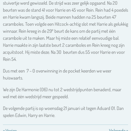
stuivertje werd gewisseld. De strijd was zeer gelijk opgaand. Na 20
beurten was de stand 41 voor Harrie en 45 voor Rein. Rein had 4 poedels
en Harrie kwam langszij. Beide mannen hadden na 25 beurten 47
caramboles. Toen volgde een Hitcock-achtig slot met Harrie als gelukkig
e
winnaar. Rein kreeg in de 29
beurt de kans om de partij met één
carambole uit te maken. Maar hij miste een relatief eenvoudige bal.
Harrie maakte in zijn laatste beurt 2 caramboles en Rein kreeg nog zijn
acquitstoot. Hij miste deze. Na 30 beurten dus 55 voor Harrie en voor
Rein 54.
Dus met een 7 – 0 overwinning in de pocket keerden we weer
huiswaarts.
We zijn De Harmonie (06) nu tot 2 wedstrijdpunten benaderd, maar
wel met één wedstrijd meer gespeeld.
De volgende partij is op woensdag 21 januari uit tegen Aduard 01. Dan
spelen Edwin, Harry en Harrie.
«
Vorige
Volgende
»