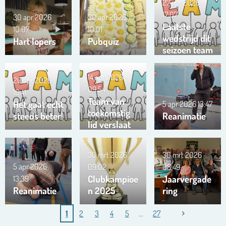
27 apr 2026
17:07
30 apr 2026
30 apr 2026
Laatste
10:07
10:01
wedstrijd dit
Hart lopers
Pubquiz
seizoen team
Trianta 01
14 apr 2026
20 apr 2026
09:54
16:41
Team van
Het gaat echt
5 apr 2026
13:47
toekomstig
steeds beter!
Reanimatie
lid verslaat
ons team …
!!!
30 mrt 2026
30 mrt 2026
5 apr 2026
09:02
08:49
Clubkampioe
Jaarvergade
13:39
Reanimatie
n 2025
ring
1
2
3
4
5
27