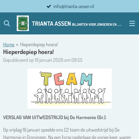
info@trianta-assen.nl
Ga
direct
naar
TRIANTA ASSEN
BILJARTEN VOOR JONGEREN EN ................ OUDERE JONGEREN
de
hoofdinhoud
Home
»
Hieperdepiep hoera!
Hieperdepiep hoera!
Gepubliceerd op 19 januari 2026 om 08:55
VERSLAG VAN UITWEDSTRIJD bij De Harmonie (Gr.).
Op vrijdag 16 januari speelde ons C2 team de uitwedstrijd bij De
Harmonie in Groningen. Na een forse nederlaag de vorige keer, waren