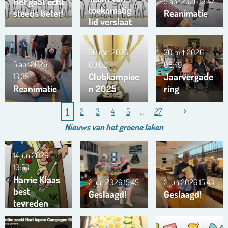
Het gaat echt
5 apr 2026
13:47
toekomstig
steeds beter!
Reanimatie
lid verslaat
ons team …
!!!
30 mrt 2026
30 mrt 2026
5 apr 2026
09:02
08:49
Clubkampioe
Jaarvergade
13:39
Reanimatie
n 2025
ring
1
2
3
4
5
27
Nieuws van het
groene
laken
14 jun 2026
10:53
Harrie Klaas
2 jun 2026
15:45
2 jun 2026
15:43
best
Geslaagd!
Geslaagd!
tevreden