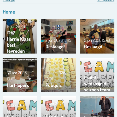
Home
14 jun 2026
10:53
Harrie Klaas
2 jun 2026
15:45
2 jun 2026
15:43
best
Geslaagd!
Geslaagd!
tevreden
27 apr 2026
17:07
30 apr 2026
30 apr 2026
Laatste
10:07
10:01
wedstrijd dit
Hart lopers
Pubquiz
seizoen team
Trianta 01
14 apr 2026
20 apr 2026
09:54
16:41
Team van