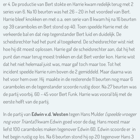
er 4. De productie van Bert stokte en Harrie kwam redelijk terug met 2
series van 6. Na 10 beurten was het 26 – 20 in het voordeel van Bert.
Harrie bleef knokken en met o.a. een serie van 8 kwam hij na 16 beurten
op 39 caramboles en Bert stond op 40. Toen speelde Harrie met de
verkeerde bal en dat riep tegenstander Bert luid en duidelijk. De
scheidsrechter had het punt al toegekend. De scheidsrechter wist niet
hoe hij dit moest oplossen. Harrie gaf de scheidsrechter aan, dat hij het
punt dan maar terug moest trekken en dat Bert verder kon. Harrie wist
dat het niet helemaal juist was, maar gaf toch maar toe. Tot het
incident speelde Harrie ruim boven de 2 gemiddeld. Maar daarna was
het voor hem over. Hij maakte in de resterende 11 beurten nog maar 6
caramboles en de tegenstander scoorde rustig door. Na 27 beurten was
de partij voorbij. 60 – 45 voor Bert Funk. Harrie was vooral blij met de
eerste helft van de partij.
In de partij van
Edwin v.d. Westen
tegen Hans Mulder
(speelde vroeger
nog voor Trianta!)
kwam Edwin goed voor de dag. Hans moest maar
liefst 100 caramboles maken tegenover Edwin 60. Edwin scoorde er in
het begin rustig op los. Na 6 beurten stond hij op 20 tegenover Hans 3