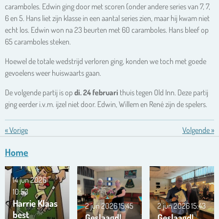
caramboles. Edwin ging door met scoren (onder andere series van 7, 7,
6 en 5. Hans liet zijn klasse in een aantal series zien, maar hij kwam niet
echt los. Edwin won na 23 beurten met 60 caramboles. Hans bleef op
65 caramboles steken.
Hoewel de totale wedstrijd verloren ging, konden we toch met goede
gevoelens weer huiswaarts gaan.
De volgende partij is op
di. 24 februari
thuis tegen Old Inn. Deze partij
ging eerder i.v.m. ijzel niet door. Edwin, Willem en René zijn de spelers.
«
Vorige
Volgende
»
Home
14 jun 2026
10:53
Harrie Klaas
2 jun 2026
15:45
2 jun 2026
15:43
best
Geslaagd!
Geslaagd!