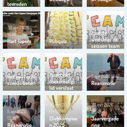
tevreden
27 apr 2026
17:07
30 apr 2026
30 apr 2026
Laatste
10:07
10:01
wedstrijd dit
Hart lopers
Pubquiz
seizoen team
Trianta 01
14 apr 2026
20 apr 2026
09:54
16:41
Team van
Het gaat echt
5 apr 2026
13:47
toekomstig
steeds beter!
Reanimatie
lid verslaat
ons team …
!!!
30 mrt 2026
30 mrt 2026
5 apr 2026
09:02
08:49
Clubkampioe
Jaarvergade
13:39
Reanimatie
n 2025
ring