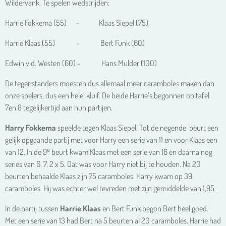
Wildervank. Te spelen wedstrijden:
Harrie Fokkema (55) – Klaas Siepel (75)
Harrie Klaas (55) - Bert Funk (60)
Edwin v.d. Westen (60) - Hans Mulder (100)
De tegenstanders moesten dus allemaal meer caramboles maken dan
onze spelers, dus een hele kluif. De beide Harrie’s begonnen op tafel
7en 8 tegelijkertijd aan hun partijen.
Harry Fokkema
speelde tegen Klaas Siepel. Tot de negende beurt een
gelijk opgaande partij met voor Harry een serie van 11 en voor Klaas een
e
van 12. In de 9
beurt kwam Klaas met een serie van 16 en daarna nog
series van 6, 7, 2 x 5. Dat was voor Harry niet bij te houden. Na 20
beurten behaalde Klaas zijn 75 caramboles. Harry kwam op 39
caramboles. Hij was echter wel tevreden met zijn gemiddelde van 1,95.
In de partij tussen
Harrie Klaas
en Bert Funk begon Bert heel goed.
Met een serie van 13 had Bert na 5 beurten al 20 caramboles. Harrie had