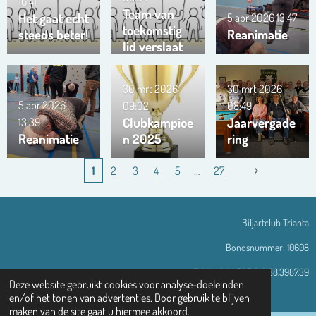
16:41
Team van
Het gaat echt
5 apr 2026
13:47
toekomstig
steeds beter!
Reanimatie
lid verslaat
ons team …
!!!
30 mrt 2026
30 mrt 2026
5 apr 2026
09:02
08:49
Clubkampioe
Jaarvergade
13:39
Reanimatie
n 2025
ring
1
2
3
4
5
27
Biljartclub Trianta
Bondsnummer: 10608
IBAN: NL94 RABO 0138.3987.39
Deze website gebruikt cookies voor analyse-doeleinden
© 2013 - 2026 Trianta-assen.nl
en/of het tonen van advertenties. Door gebruik te blijven
maken van de site gaat u hiermee akkoord.