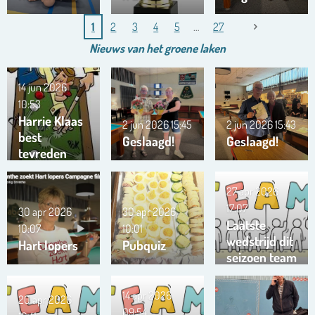
1
2
3
4
5
27
Nieuws van het
groene
laken
14 jun 2026
10:53
Harrie Klaas
2 jun 2026
15:45
2 jun 2026
15:43
best
Geslaagd!
Geslaagd!
tevreden
27 apr 2026
17:07
30 apr 2026
30 apr 2026
Laatste
10:07
10:01
wedstrijd dit
Hart lopers
Pubquiz
seizoen team
Trianta 01
14 apr 2026
20 apr 2026
09:54