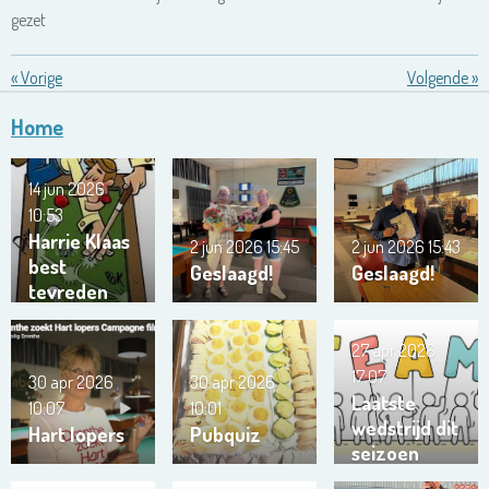
gezet
«
Vorige
Volgende
»
Home
14 jun 2026
10:53
Harrie Klaas
2 jun 2026
15:45
2 jun 2026
15:43
best
Geslaagd!
Geslaagd!
tevreden
27 apr 2026
17:07
30 apr 2026
30 apr 2026
Laatste
10:07
10:01
wedstrijd dit
Hart lopers
Pubquiz
seizoen
team