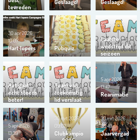
Geslaagd!
Geslaagd!
tevreden
27 apr 2026
17:07
30 apr 2026
30 apr 2026
Laatste
10:07
10:01
wedstrijd dit
Hart lopers
Pubquiz
seizoen
team
Trianta 01
20 apr 2026
14 apr 2026
16:41
09:54
5 apr 2026
Het gaat
Team van
13:47
echt steeds
toekomstig
Reanimatie
beter!
lid verslaat
ons team …
!!!
30 mrt 2026
30 mrt 2026
5 apr 2026
09:02
08:49
Clubkampio
Jaarvergad
13:39