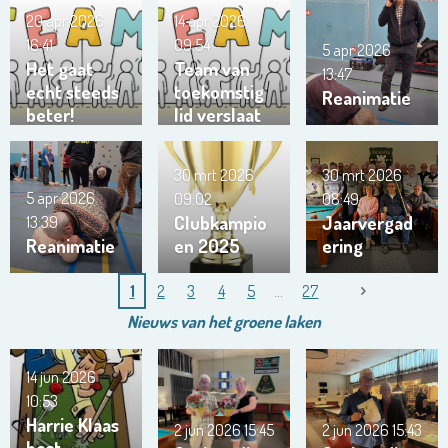
Trianta 01
20 apr 2026
14 apr 2026
16:41
09:54
5 apr 2026
Het gaat
Team van
13:47
echt steeds
toekomstig
Reanimatie
beter!
lid verslaat
ons team …
!!!
30 mrt 2026
30 mrt 2026
5 apr 2026
09:02
08:49
Clubkampio
Jaarvergad
13:39
Reanimatie
en 2025
ering
1
2
3
4
5
27
Nieuws van het
groene
laken
14 jun 2026
10:53
Harrie Klaas
2 jun 2026
15:45
2 jun 2026
15:43
best