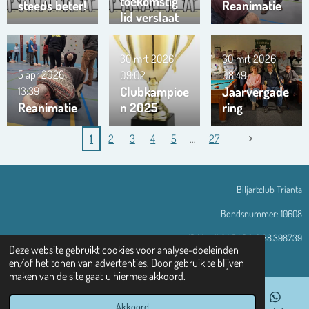
toekomstig
steeds beter!
Reanimatie
lid verslaat
ons team …
!!!
30 mrt 2026
30 mrt 2026
5 apr 2026
09:02
08:49
Clubkampioe
Jaarvergade
13:39
Reanimatie
n 2025
ring
1
2
3
4
5
27
Biljartclub Trianta
Bondsnummer: 10608
IBAN: NL94 RABO 0138.3987.39
Deze website gebruikt cookies voor analyse-doeleinden
© 2013 - 2026 Trianta-assen.nl
en/of het tonen van advertenties. Door gebruik te blijven
maken van de site gaat u hiermee akkoord.
Akkoord