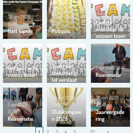
27 apr 2026
17:07
30 apr 2026
30 apr 2026
Laatste
10:07
10:01
wedstrijd dit
Hart lopers
Pubquiz
seizoen team
Trianta 01
14 apr 2026
20 apr 2026
09:54
16:41
Team van
Het gaat echt
5 apr 2026
13:47
toekomstig
steeds beter!
Reanimatie
lid verslaat
ons team …
!!!
30 mrt 2026
30 mrt 2026
5 apr 2026
09:02
08:49
Clubkampioe
Jaarvergade
13:39
Reanimatie
n 2025
ring
1
2
3
4
5
27