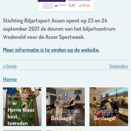
Stichting Biljartsport Assen opent op 23 en 24
september 2021 de deuren van het biljartcentrum
Vredeveld voor de Asser Sportweek.
Meer informatie is te vinden op de website.
«
Vorige
Volgende
»
Home
14 jun 2026
10:53
Harrie Klaas
2 jun 2026
15:45
2 jun 2026
15:43
best
Geslaagd!
Geslaagd!
tevreden