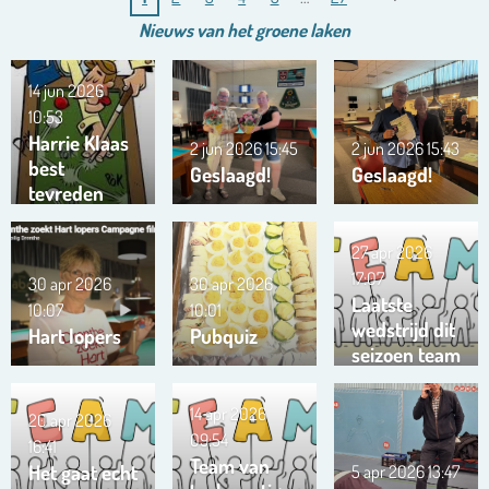
Nieuws van het
groene
laken
14 jun 2026
10:53
Harrie Klaas
2 jun 2026
15:45
2 jun 2026
15:43
best
Geslaagd!
Geslaagd!
tevreden
27 apr 2026
17:07
30 apr 2026
30 apr 2026
Laatste
10:07
10:01
wedstrijd dit
Hart lopers
Pubquiz
seizoen team
Trianta 01
14 apr 2026
20 apr 2026
09:54
16:41
Team van
Het gaat echt
5 apr 2026
13:47