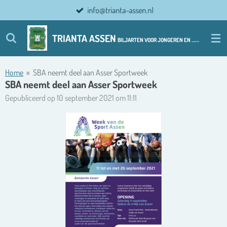
info@trianta-assen.nl
Ga
direct
naar
TRIANTA ASSEN
BILJARTEN VOOR JONGEREN EN ................ OUDERE JONGEREN
de
hoofdinhoud
Home
»
SBA neemt deel aan Asser Sportweek
SBA neemt deel aan Asser Sportweek
Gepubliceerd op 10 september 2021 om 11:11