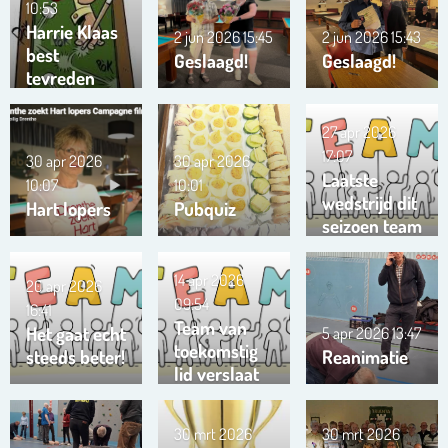
10:53
Harrie Klaas
2 jun 2026
15:45
2 jun 2026
15:43
best
Geslaagd!
Geslaagd!
tevreden
27 apr 2026
17:07
30 apr 2026
30 apr 2026
Laatste
10:07
10:01
wedstrijd dit
Hart lopers
Pubquiz
seizoen team
Trianta 01
14 apr 2026
20 apr 2026
09:54
16:41
Team van
Het gaat echt
5 apr 2026
13:47
toekomstig
steeds beter!
Reanimatie
lid verslaat
ons team …
!!!
30 mrt 2026
30 mrt 2026