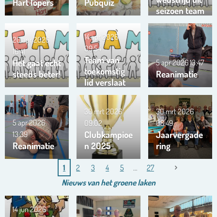
Hart lopers
Pubquiz
seizoen team
Trianta 01
14 apr 2026
20 apr 2026
09:54
16:41
Team van
Het gaat echt
5 apr 2026
13:47
toekomstig
steeds beter!
Reanimatie
lid verslaat
ons team …
!!!
30 mrt 2026
30 mrt 2026
5 apr 2026
09:02
08:49
Clubkampioe
Jaarvergade
13:39
Reanimatie
n 2025
ring
1
2
3
4
5
27
Nieuws van het
groene
laken
14 jun 2026