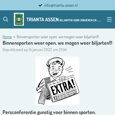
info@trianta-assen.nl
Ga
direct
naar
TRIANTA ASSEN
BILJARTEN VOOR JONGEREN EN ................ OUDERE JONGEREN
de
hoofdinhoud
Home
»
Binnensporten weer open, we mogen weer biljarten!!!
Binnensporten weer open, we mogen weer biljarten!!!
Gepubliceerd op 14 januari 2022 om 21:04
Persconferentie gunstig voor binnen sporten.