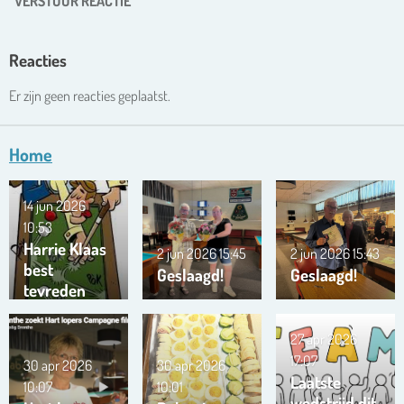
VERSTUUR REACTIE
Reacties
Er zijn geen reacties geplaatst.
Home
14 jun 2026
10:53
Harrie Klaas
2 jun 2026
15:45
2 jun 2026
15:43
best
Geslaagd!
Geslaagd!
tevreden
27 apr 2026
17:07
30 apr 2026
30 apr 2026
Laatste
10:07
10:01
wedstrijd dit