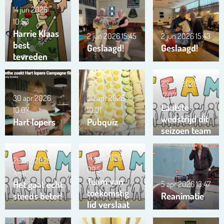
14 jun 2026
10:53
Harrie Klaas
2 jun 2026
15:45
2 jun 2026
15:43
best
Geslaagd!
Geslaagd!
tevreden
27 apr 2026
17:07
30 apr 2026
30 apr 2026
Laatste
10:07
10:01
wedstrijd dit
Hart lopers
Pubquiz
seizoen team
Trianta 01
14 apr 2026
20 apr 2026
09:54
16:41
Team van
Het gaat echt
5 apr 2026
13:47
toekomstig
steeds beter!
Reanimatie
lid verslaat
ons team …