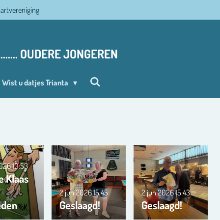
ljartvereniging
........ OUDERE JONGEREN
Wist u datjes Trianta
2026
10:53
e Klaas
2 jun 2026
15:45
2 jun 2026
15:43
eden
Geslaagd!
Geslaagd!