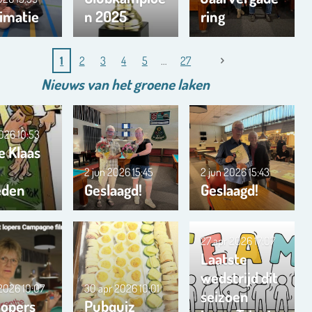
imatie
n 2025
ring
1
2
3
4
5
27
Nieuws van het
groene
laken
2026
10:53
e Klaas
2 jun 2026
15:45
2 jun 2026
15:43
eden
Geslaagd!
Geslaagd!
27 apr 2026
17:07
Laatste
wedstrijd dit
 2026
10:07
30 apr 2026
10:01
seizoen
lopers
Pubquiz