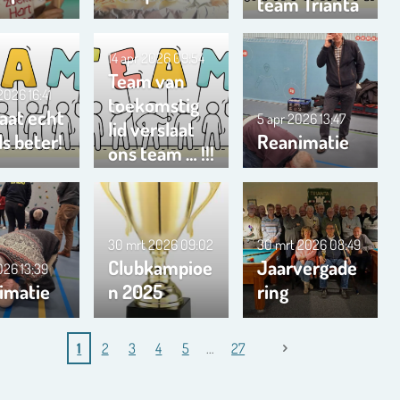
team Trianta
01
14 apr 2026
09:54
Team van
 2026
16:41
toekomstig
aat echt
5 apr 2026
13:47
lid verslaat
s beter!
Reanimatie
ons team … !!!
30 mrt 2026
09:02
30 mrt 2026
08:49
Clubkampioe
Jaarvergade
2026
13:39
imatie
n 2025
ring
1
2
3
4
5
27