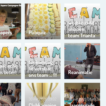
27 apr 2026
17:07
Laatste
wedstrijd dit
 2026
10:07
30 apr 2026
10:01
seizoen
lopers
Pubquiz
team Trianta
01
14 apr 2026
09:54
Team van
 2026
16:41
toekomstig
aat echt
5 apr 2026
13:47
lid verslaat
s beter!
Reanimatie
ons team … !!!
30 mrt 2026
09:02
30 mrt 2026
08:49
Clubkampioe
Jaarvergade
2026
13:39