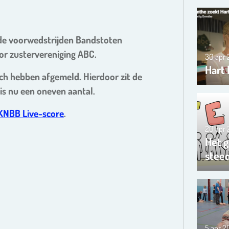
 de voorwedstrijden Bandstoten
or zustervereniging ABC.
30 apr
Hart 
ch hebben afgemeld. Hierdoor zit de
 is nu een oneven aantal.
KNBB Live-score
.
20 apr
Het g
steed
5 apr 