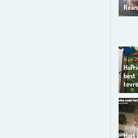
Rean
14 jun 
Harri
best
tevr
30 apr
Hart 