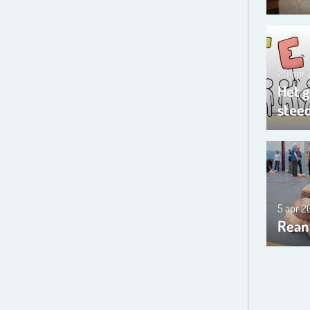
20 apr
Het g
steed
5 apr 
Rean