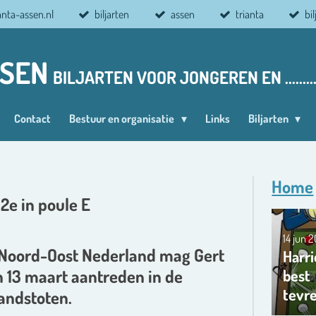
anta-assen.nl
biljarten
assen
trianta
bi
SSEN
BILJARTEN VOOR JONGEREN EN ........
Contact
Bestuur en organisatie
Links
Biljarten
Home
2e in poule E
14 jun 
 Noord-Oost Nederland mag Gert
Harri
best
n 13 maart aantreden in de
tevr
andstoten.