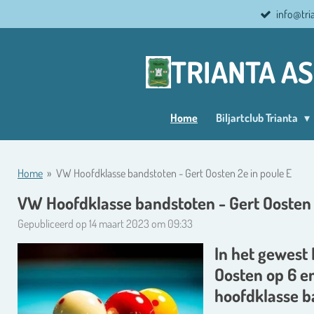
info@tri
Ga
direct
naar
TRIANTA A
de
hoofdinhoud
Home
Biljartclub Trianta
Home
»
VW Hoofdklasse bandstoten - Gert Oosten 2e in poule E
VW Hoofdklasse bandstoten - Gert Oosten 
Gepubliceerd op 14 maart 2023 om 09:33
In het gewest
Oosten op 6 e
hoofdklasse b