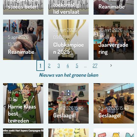
toekomstig
steeds beter!
Reanimatie
lid verslaat
ons team …
!!!
30 mrt 2026
30 mrt 2026
5 apr 2026
09:02
08:49
Clubkampioe
Jaarvergade
13:39
Reanimatie
n 2025
ring
1
2
3
4
5
27
Nieuws van het
groene
laken
14 jun 2026
10:53
Harrie Klaas
2 jun 2026
15:45
2 jun 2026
15:43
best
Geslaagd!
Geslaagd!
tevreden
27 apr 2026