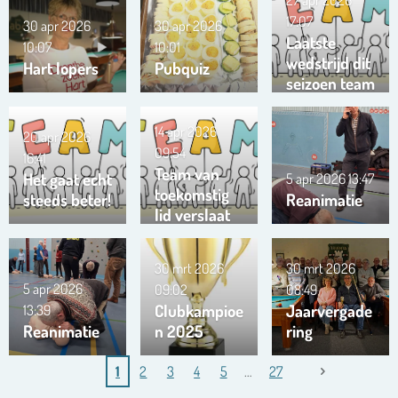
17:07
30 apr 2026
30 apr 2026
Laatste
10:07
10:01
wedstrijd dit
Hart lopers
Pubquiz
seizoen team
Trianta 01
14 apr 2026
20 apr 2026
09:54
16:41
Team van
Het gaat echt
5 apr 2026
13:47
toekomstig
steeds beter!
Reanimatie
lid verslaat
ons team …
!!!
30 mrt 2026
30 mrt 2026
5 apr 2026
09:02
08:49
Clubkampioe
Jaarvergade
13:39
Reanimatie
n 2025
ring
1
2
3
4
5
27