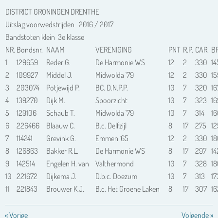
DISTRICT GRONINGEN DRENTHE
Uitslag voorwedstrijden 2016 / 2017
Bandstoten klein 3e klasse
NR.
Bondsnr.
NAAM
VERENIGING
PNT
R.P.
CAR.
BR
1
129659
Reder G.
De Harmonie WS
12
2
330
14
2
109927
Middel J.
Midwolda `79
12
2
330
15
3
203074
Potjewijd P.
BC. D.N.P.P.
10
7
320
16
4
139270
Dijk M.
Spoorzicht
10
7
323
16
5
129106
Schaub T.
Midwolda `79
10
7
314
16
6
226466
Blaauw C.
B.c. Delfzijl
8
17
275
12
7
114241
Grevink G.
Emmen `65
12
2
330
18
8
126863
Bakker R.L.
De Harmonie WS
8
17
297
14
9
142514
Engelen H. van
Valthermond
10
7
328
18
10
221672
Dijkema J.
D.b.c. Doezum
10
7
313
17
11
221843
Brouwer K.J.
B.c. Het Groene Laken
8
17
307
16
«
Vorige
Volgende
»