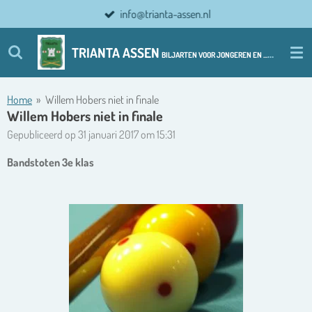
info@trianta-assen.nl
Ga
direct
naar
TRIANTA ASSEN
BILJARTEN VOOR JONGEREN EN ................ OUDERE JONGEREN
de
hoofdinhoud
Home
»
Willem Hobers niet in finale
Willem Hobers niet in finale
Gepubliceerd op 31 januari 2017 om 15:31
Bandstoten 3e klas