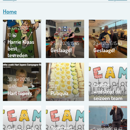
Home
14 jun 2026
10:53
Harrie Klaas
2 jun 2026
15:45
2 jun 2026
15:43
best
Geslaagd!
Geslaagd!
tevreden
27 apr 2026
17:07
30 apr 2026
30 apr 2026
Laatste
10:07
10:01
wedstrijd dit
Hart lopers
Pubquiz
seizoen team
Trianta 01
14 apr 2026
20 apr 2026
09:54
16:41
Team van
Het gaat echt
5 apr 2026
13:47