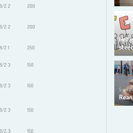
8/2
2
200
8/2
2
200
20 apr
Het g
steed
8/2
1
250
8/2
3
150
8/2
3
150
5 apr 
Rean
8/2
3
150
8/2
3
150