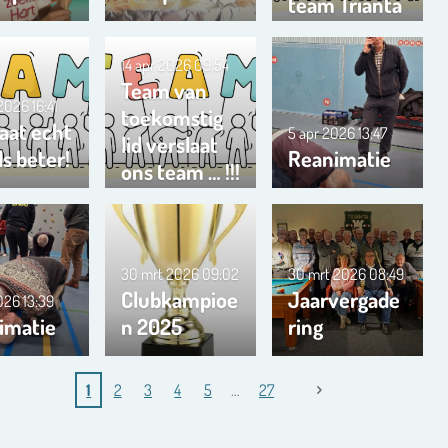
team Trianta
01
14 apr 2026
09:54
Team van
 2026
16:41
toekomstig
aat echt
5 apr 2026
13:47
lid verslaat
s beter!
Reanimatie
ons team … !!!
30 mrt 2026
09:02
30 mrt 2026
08:49
Clubkampioe
Jaarvergade
2026
13:39
imatie
n 2025
ring
1
2
3
4
5
27