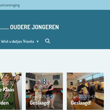
ljartvereniging
........ OUDERE JONGEREN
Wist u datjes Trianta
2026
10:53
e Klaas
2 jun 2026
15:45
2 jun 2026
15:43
eden
Geslaagd!
Geslaagd!