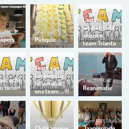
27 apr 2026
17:07
Laatste
wedstrijd dit
 2026
10:07
30 apr 2026
10:01
seizoen
lopers
Pubquiz
team Trianta
01
14 apr 2026
09:54
Team van
 2026
16:41
toekomstig
aat echt
5 apr 2026
13:47
lid verslaat
s beter!
Reanimatie
ons team … !!!
30 mrt 2026
09:02
30 mrt 2026
08:49
Clubkampioe
Jaarvergade
2026
13:39