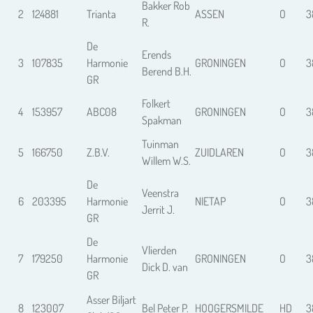
Bakker Rob
2
124881
Trianta
ASSEN
O
3
R.
De
Erends
3
107835
Harmonie
GRONINGEN
O
3
Berend B.H.
GR
Folkert
4
153957
ABC08
GRONINGEN
O
3
Spakman
Tuinman
5
166750
Z.B.V.
ZUIDLAREN
O
3
Willem W.S.
De
Veenstra
6
203395
Harmonie
NIETAP
O
3
Jerrit J.
GR
De
Vlierden
7
179250
Harmonie
GRONINGEN
O
3
Dick D. van
GR
Asser Biljart
8
123007
Bel Peter P.
HOOGERSMILDE
HD
3