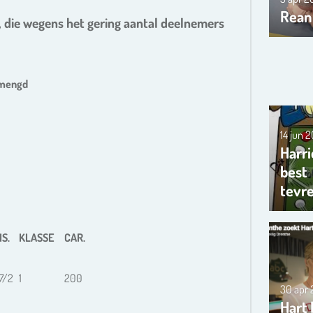
Rean
, die wegens het gering aantal deelnemers
emengd
14 jun 
Harri
best
tevr
IS.
KLASSE
CAR.
7/2
1
200
30 apr
Hart 