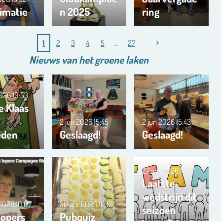
imatie
n 2025
ring
1
2
3
4
5
27
Nieuws van het
groene
laken
2026
10:53
e Klaas
2 jun 2026
15:45
2 jun 2026
15:43
eden
Geslaagd!
Geslaagd!
27 apr 2026
17:07
Laatste
wedstrijd dit
 2026
10:07
30 apr 2026
10:01
seizoen
lopers
Pubquiz