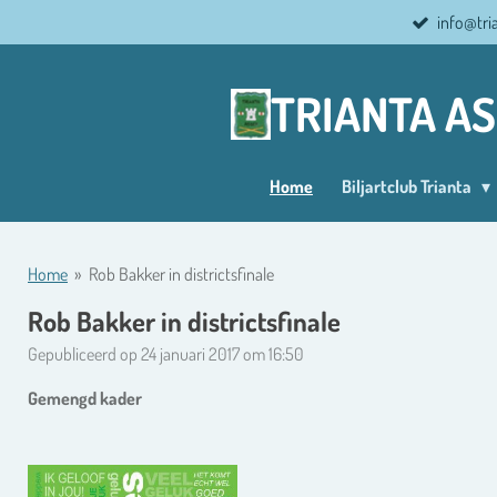
info@tri
Ga
direct
naar
TRIANTA A
de
hoofdinhoud
Home
Biljartclub Trianta
Home
»
Rob Bakker in districtsfinale
Rob Bakker in districtsfinale
Gepubliceerd op 24 januari 2017 om 16:50
Gemengd kader