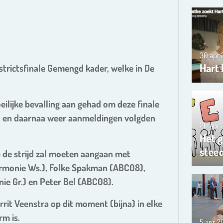
30 apr
Hart 
strictsfinale Gemengd kader, welke in De
ilijke bevalling aan gehad om deze finale
g, en daarnaa weer aanmeldingen volgden
20 apr
Het g
steed
 de strijd zal moeten aangaan met
rmonie Ws.), Folke Spakman (ABC08),
nie Gr.) en Peter Bel (ABC08).
it Veenstra op dit moment (bijna) in elke
rm is.
5 apr 