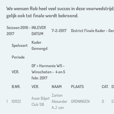
We wensen Rob heel veel succes in deze voorwedstrijd
gelijk ook tot finale wordt bekroond.
Seizoen 2016 -
INLEVER
7-2-2017
District Finale Kader - G
2017
DATUM
Kader
Spelsoort
Gemengd
Periode
DF > Harmonie WS -
VER.
Winschoten - 4 en 5
febr. 2017
B.NR.
VER.
NAAM
PLAATS
CAT.
D
Zanten
Asser Biljart
1
101122
Alexander
GRONINGEN
O
5
Club '08
A.J. van