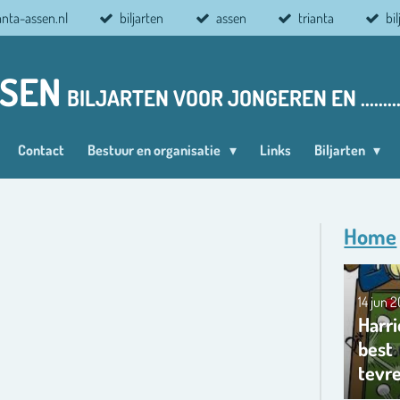
anta-assen.nl
biljarten
assen
trianta
bi
SSEN
BILJARTEN VOOR JONGEREN EN ........
Contact
Bestuur en organisatie
Links
Biljarten
Home
14 jun 
Harri
best
tevr