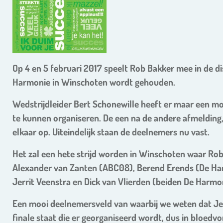
Op 4 en 5 februari 2017 speelt Rob Bakker mee in de di
Harmonie in Winschoten wordt gehouden.
Wedstrijdleider Bert Schonewille heeft er maar een moe
te kunnen organiseren. De een na de andere afmeldin
elkaar op. Uiteindelijk staan de deelnemers nu vast.
Het zal een hete strijd worden in Winschoten waar Rob
Alexander van Zanten (ABC08), Berend Erends (De Ha
Jerrit Veenstra en Dick van Vlierden (beiden De Harmo
Een mooi deelnemersveld van waarbij we weten dat Jerr
finale staat die er georganiseerd wordt, dus in bloedvo