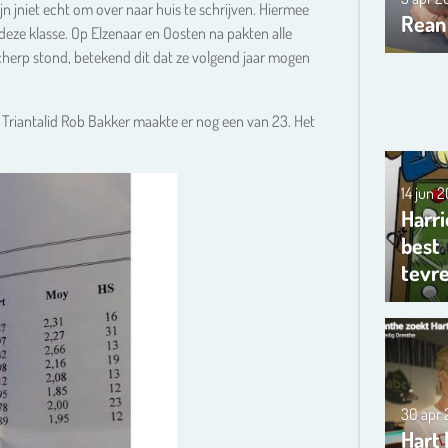
n jniet echt om over naar huis te schrijven. Hiermee
Rean
deze klasse. Op Elzenaar en Oosten na pakten alle
cherp stond, betekend dit dat ze volgend jaar mogen
Triantalid Rob Bakker maakte er nog een van 23. Het
14 jun 
Harri
best
tevr
30 apr
Hart 