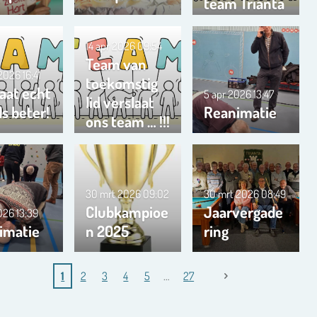
team Trianta
01
14 apr 2026
09:54
Team van
 2026
16:41
toekomstig
aat echt
5 apr 2026
13:47
lid verslaat
s beter!
Reanimatie
ons team … !!!
30 mrt 2026
09:02
30 mrt 2026
08:49
Clubkampioe
Jaarvergade
2026
13:39
imatie
n 2025
ring
1
2
3
4
5
27