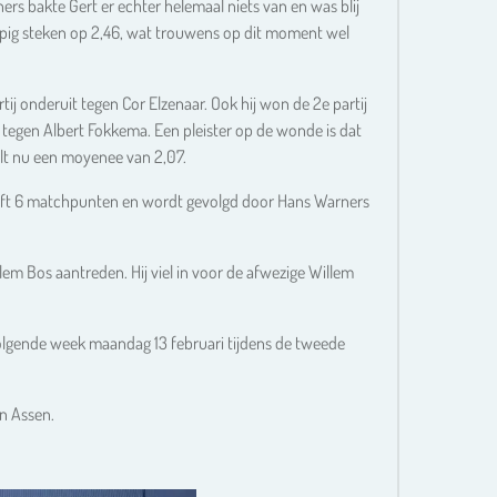
rs bakte Gert er echter helemaal niets van en was blij
rlopig steken op 2,46, wat trouwens op dit moment wel
rtij onderuit tegen Cor Elzenaar. Ook hij won de 2e partij
n tegen Albert Fokkema. Een pleister op de wonde is dat
elt nu een moyenee van 2,07.
 heeft 6 matchpunten en wordt gevolgd door Hans Warners
lem Bos aantreden. Hij viel in voor de afwezige Willem
olgende week maandag 13 februari tijdens de tweede
n Assen.