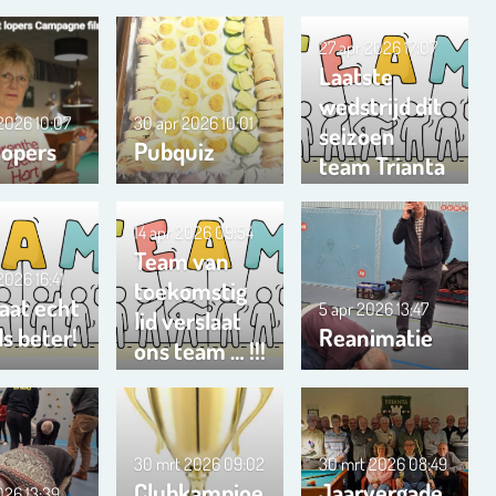
27 apr 2026
17:07
Laatste
wedstrijd dit
 2026
10:07
30 apr 2026
10:01
seizoen
lopers
Pubquiz
team Trianta
01
14 apr 2026
09:54
Team van
 2026
16:41
toekomstig
aat echt
5 apr 2026
13:47
lid verslaat
s beter!
Reanimatie
ons team … !!!
30 mrt 2026
09:02
30 mrt 2026
08:49
Clubkampioe
Jaarvergade
2026
13:39