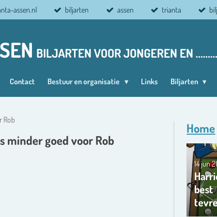
anta-assen.nl
biljarten
assen
trianta
bi
SSEN
BILJARTEN VOOR JONGEREN EN ........
Contact
Bestuur en organisatie
Links
Biljarten
r Rob
Home
ts minder goed voor Rob
14 jun 
Harri
best
tevr