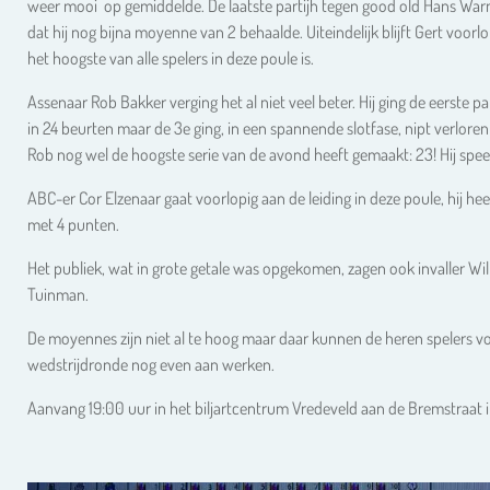
weer mooi op gemiddelde. De laatste partijh tegen good old Hans Warne
dat hij nog bijna moyenne van 2 behaalde. Uiteindelijk blijft Gert voo
het hoogste van alle spelers in deze poule is.
Assenaar Rob Bakker verging het al niet veel beter. Hij ging de eerste pa
in 24 beurten maar de 3e ging, in een spannende slotfase, nipt verlore
Rob nog wel de hoogste serie van de avond heeft gemaakt: 23! Hij spe
ABC-er Cor Elzenaar gaat voorlopig aan de leiding in deze poule, hij
met 4 punten.
Het publiek, wat in grote getale was opgekomen, zagen ook invaller Wil
Tuinman.
De moyennes zijn niet al te hoog maar daar kunnen de heren spelers v
wedstrijdronde nog even aan werken.
Aanvang 19:00 uur in het biljartcentrum Vredeveld aan de Bremstraat i