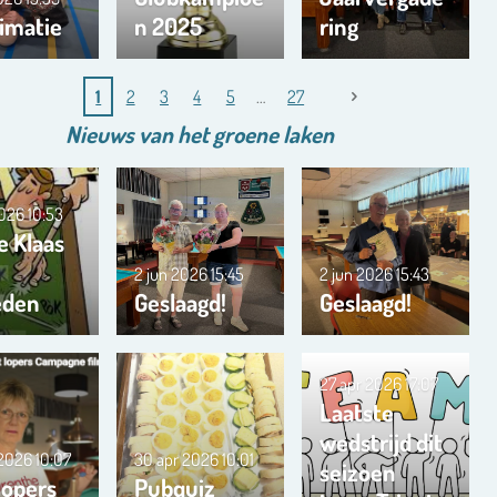
imatie
n 2025
ring
1
2
3
4
5
27
Nieuws van het
groene
laken
2026
10:53
e Klaas
2 jun 2026
15:45
2 jun 2026
15:43
eden
Geslaagd!
Geslaagd!
27 apr 2026
17:07
Laatste
wedstrijd dit
 2026
10:07
30 apr 2026
10:01
seizoen
lopers
Pubquiz