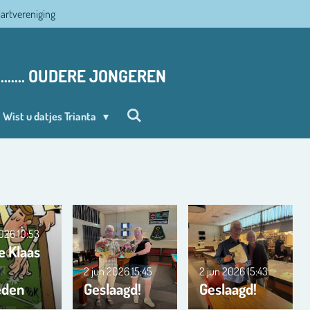
ljartvereniging
........ OUDERE JONGEREN
Wist u datjes Trianta
2026
10:53
e Klaas
2 jun 2026
15:45
2 jun 2026
15:43
eden
Geslaagd!
Geslaagd!