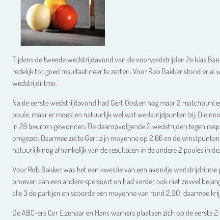
Tijdens de tweede wedstrijdavond van de voorwedstrijden 2e klas Band
redelijk tot goed resultaat neer te zetten. Voor Rob Bakker stond er al 
wedstrijdritme.
Na de eerste wedstrijdavond had Gert Oosten nog maar 2 matchpunten
poule, maar er moesten natuurlijk wel wat wedstrijdpunten bij. Die noo
in 28 beurten gewonnen. De daaropvolgende 2 wedstrijden tegen resp
omgezet. Daarmee zette Gert zijn moyenne op 2,66 en de winstpunten op 
natuurlijk nog afhankelijk van de resultaten in de andere 2 poules in de
Voor Rob Bakker was het een kwestie van een avondje wedstrijdritme 
proeven aan een andere spelsoort en had verder ook niet zoveel belang 
alle 3 de partijen en scoorde een moyenne van rond 2,00. daarmee krijg
De ABC-ers Cor E;zenaar en Hans warners plaatsen zich op de eerste 2 