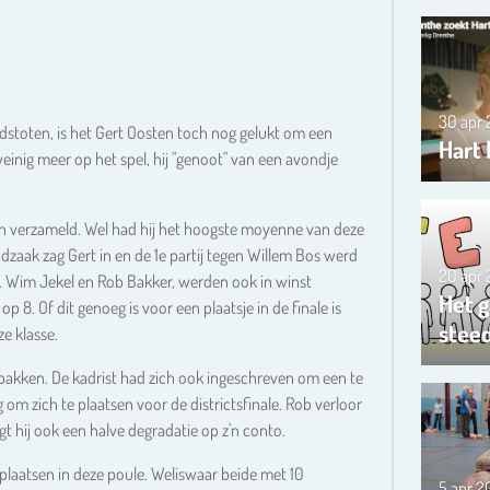
30 apr
stoten, is het Gert Oosten toch nog gelukt om een
Hart 
weinig meer op het spel, hij "genoot" van een avondje
 verzameld. Wel had hij het hoogste moyenne van deze
dzaak zag Gert in en de 1e partij tegen Willem Bos werd
20 apr
. Wim Jekel en Rob Bakker, werden ook in winst
Het g
8. Of dit genoeg is voor een plaatsje in de finale is
steed
ze klasse.
pakken. De kadrist had zich ook ingeschreven om een te
om zich te plaatsen voor de districtsfinale. Rob verloor
t hij ook een halve degradatie op z'n conto.
plaatsen in deze poule. Weliswaar beide met 10
5 apr 