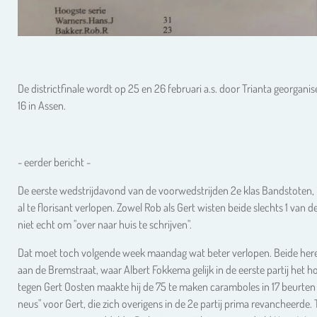
De districtfinale wordt op 25 en 26 februari a.s. door Trianta georgani
16 in Assen.
- eerder bericht -
De eerste wedstrijdavond van de voorwedstrijden 2e klas Bandstoten, 
al te florisant verlopen. Zowel Rob als Gert wisten beide slechts 1 van
niet echt om "over naar huis te schrijven".
Dat moet toch volgende week maandag wat beter verlopen. Beide heren
aan de Bremstraat, waar Albert Fokkema gelijk in de eerste partij he
tegen Gert Oosten maakte hij de 75 te maken caramboles in 17 beurten u
neus" voor Gert, die zich overigens in de 2e partij prima revancheerde