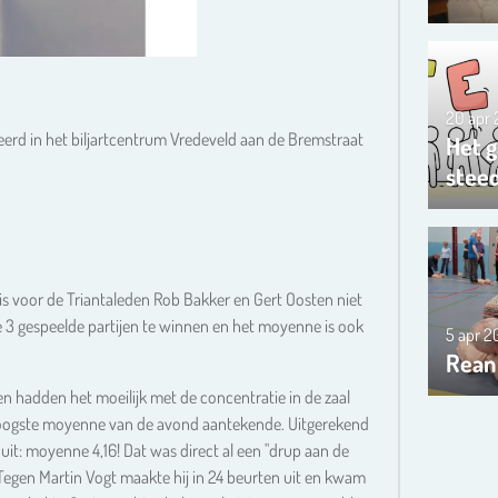
20 apr
seerd in het biljartcentrum Vredeveld aan de Bremstraat
Het g
steed
is voor de Triantaleden Rob Bakker en Gert Oosten niet
 de 3 gespeelde partijen te winnen en het moyenne is ook
5 apr 
Rean
 hadden het moeilijk met de concentratie in de zaal
t hoogste moyenne van de avond aantekende. Uitgerekend
it: moyenne 4,16! Dat was direct al een "drup aan de
. Tegen Martin Vogt maakte hij in 24 beurten uit en kwam