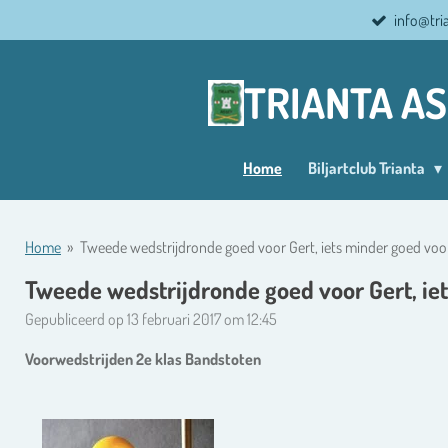
info@tri
Ga
direct
naar
TRIANTA A
de
hoofdinhoud
Home
Biljartclub Trianta
Home
»
Tweede wedstrijdronde goed voor Gert, iets minder goed voo
Tweede wedstrijdronde goed voor Gert, ie
Gepubliceerd op 13 februari 2017 om 12:45
Voorwedstrijden 2e klas Bandstoten