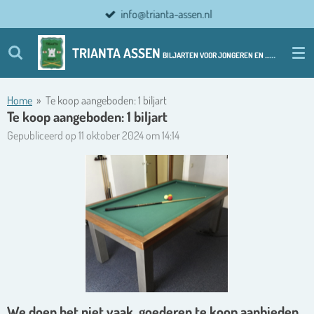
info@trianta-assen.nl
Ga
direct
naar
TRIANTA ASSEN
BILJARTEN VOOR JONGEREN EN ................ OUDERE JONGEREN
de
hoofdinhoud
Home
»
Te koop aangeboden: 1 biljart
Te koop aangeboden: 1 biljart
Gepubliceerd op 11 oktober 2024 om 14:14
We doen het niet vaak, goederen te koop aanbieden.