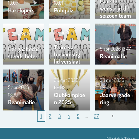
Laatste
10:07
10:01
wedstrijd dit
Hart lopers
Pubquiz
seizoen team
Trianta 01
14 apr 2026
20 apr 2026
09:54
16:41
Team van
Het gaat echt
5 apr 2026
13:47
toekomstig
steeds beter!
Reanimatie
lid verslaat
ons team …
!!!
30 mrt 2026
30 mrt 2026
5 apr 2026
09:02
08:49
Clubkampioe
Jaarvergade
13:39
Reanimatie
n 2025
ring
1
2
3
4
5
27
Biljartclub Trianta