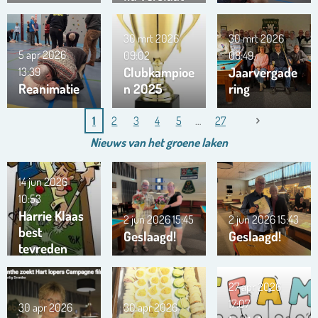
ons team …
!!!
30 mrt 2026
30 mrt 2026
5 apr 2026
09:02
08:49
Clubkampioe
Jaarvergade
13:39
Reanimatie
n 2025
ring
1
2
3
4
5
27
Nieuws van het
groene
laken
14 jun 2026
10:53
Harrie Klaas
2 jun 2026
15:45
2 jun 2026
15:43
best
Geslaagd!
Geslaagd!
tevreden
27 apr 2026
17:07
30 apr 2026
30 apr 2026