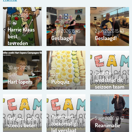
14 jun 2026
10:53
Harrie Klaas
2 jun 2026
15:45
2 jun 2026
15:43
best
Geslaagd!
Geslaagd!
tevreden
27 apr 2026
17:07
30 apr 2026
30 apr 2026
Laatste
10:07
10:01
wedstrijd dit
Hart lopers
Pubquiz
seizoen team
Trianta 01
14 apr 2026
20 apr 2026
09:54
16:41
Team van
Het gaat echt
5 apr 2026
13:47
toekomstig
steeds beter!
Reanimatie
lid verslaat