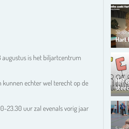
30 apr
Hart 
28 augustus is het biljartcentrum
20 apr
Het g
n kunnen echter wel terecht op de
steed
-23.30 uur zal evenals vorig jaar
5 apr 