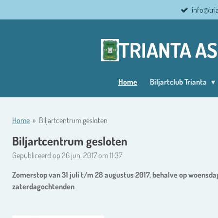
info@tri
Ga
direct
naar
TRIANTA A
de
hoofdinhoud
Home
Biljartclub Trianta
Home
»
Biljartcentrum gesloten
Biljartcentrum gesloten
Gepubliceerd op 26 juni 2017 om 11:37
Zomerstop van 31 juli t/m 28 augustus 2017, behalve op woensd
zaterdagochtenden