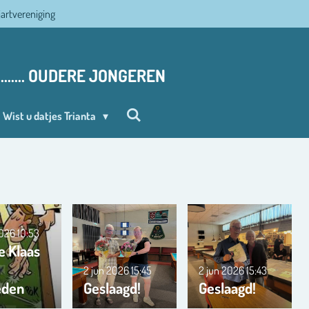
ljartvereniging
........ OUDERE JONGEREN
Wist u datjes Trianta
2026
10:53
e Klaas
2 jun 2026
15:45
2 jun 2026
15:43
eden
Geslaagd!
Geslaagd!