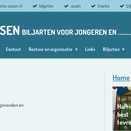
anta-assen.nl
biljarten
assen
trianta
bi
SSEN
BILJARTEN VOOR JONGEREN EN ........
Contact
Bestuur en organisatie
Links
Biljarten
Home
14 jun 
Harri
agavonden en
best
tevr