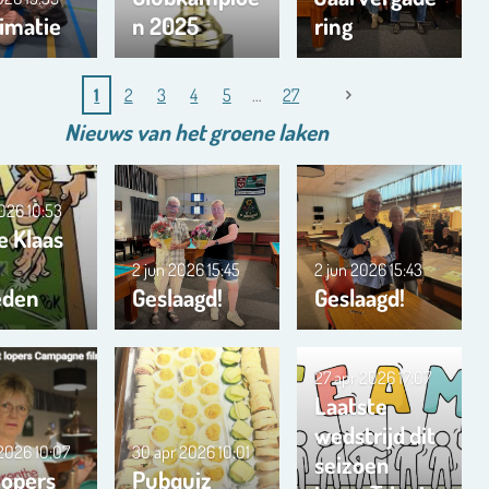
imatie
n 2025
ring
1
2
3
4
5
27
Nieuws van het
groene
laken
2026
10:53
e Klaas
2 jun 2026
15:45
2 jun 2026
15:43
eden
Geslaagd!
Geslaagd!
27 apr 2026
17:07
Laatste
wedstrijd dit
 2026
10:07
30 apr 2026
10:01
seizoen
lopers
Pubquiz