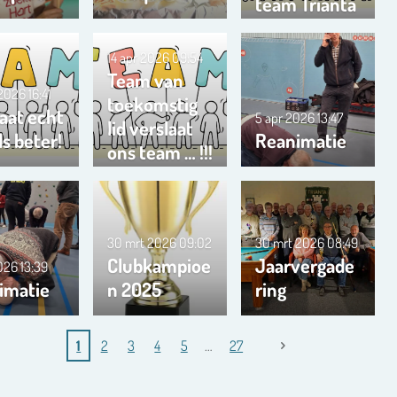
team Trianta
01
14 apr 2026
09:54
Team van
 2026
16:41
toekomstig
aat echt
5 apr 2026
13:47
lid verslaat
s beter!
Reanimatie
ons team … !!!
30 mrt 2026
09:02
30 mrt 2026
08:49
Clubkampioe
Jaarvergade
2026
13:39
imatie
n 2025
ring
1
2
3
4
5
27