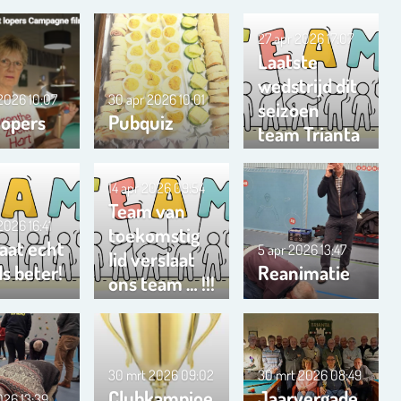
27 apr 2026
17:07
Laatste
wedstrijd dit
 2026
10:07
30 apr 2026
10:01
seizoen
lopers
Pubquiz
team Trianta
01
14 apr 2026
09:54
Team van
 2026
16:41
toekomstig
aat echt
5 apr 2026
13:47
lid verslaat
s beter!
Reanimatie
ons team … !!!
30 mrt 2026
09:02
30 mrt 2026
08:49
Clubkampioe
Jaarvergade
2026
13:39