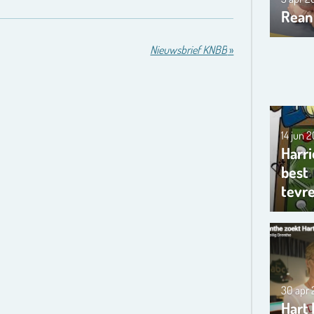
Rean
Nieuwsbrief KNBB
»
14 jun 
Harri
best
tevr
30 apr
Hart 