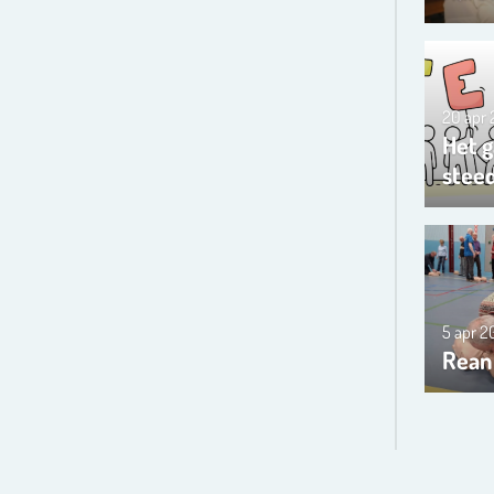
20 apr
Het g
steed
5 apr 
Rean