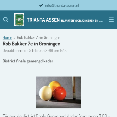
info@trianta-assen.nl
Ga
direct
naar
TRIANTA ASSEN
BILJARTEN VOOR JONGEREN EN ................ OUDERE JONGEREN
de
hoofdinhoud
Home
»
Rob Bakker 7e in Groningen
Rob Bakker 7e in Groningen
Gepubliceerd op 5 februari 2018 om 14:18
District finale gemengd kader
Tijdens de districtfinale Gemengd Kader (moyenne 7,00 -