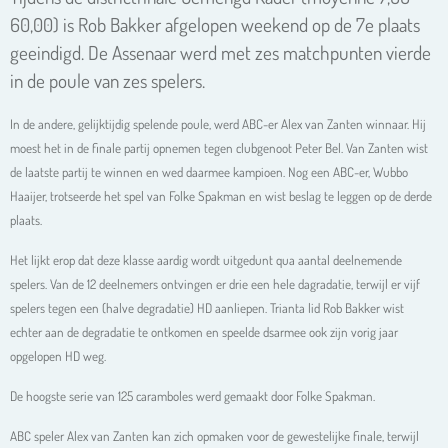
60,00) is Rob Bakker afgelopen weekend op de 7e plaats
geeindigd. De Assenaar werd met zes matchpunten vierde
in de poule van zes spelers.
In de andere, gelijktijdig spelende poule, werd ABC-er Alex van Zanten winnaar. Hij
moest het in de finale partij opnemen tegen clubgenoot Peter Bel. Van Zanten wist
de laatste partij te winnen en wed daarmee kampioen. Nog een ABC-er, Wubbo
Haaijer, trotseerde het spel van Folke Spakman en wist beslag te leggen op de derde
plaats.
Het lijkt erop dat deze klasse aardig wordt uitgedunt qua aantal deelnemende
spelers. Van de 12 deelnemers ontvingen er drie een hele dagradatie, terwijl er vijf
spelers tegen een (halve degradatie) HD aanliepen. Trianta lid Rob Bakker wist
echter aan de degradatie te ontkomen en speelde dsarmee ook zijn vorig jaar
opgelopen HD weg.
De hoogste serie van 125 caramboles werd gemaakt door Folke Spakman.
ABC speler Alex van Zanten kan zich opmaken voor de gewestelijke finale, terwijl