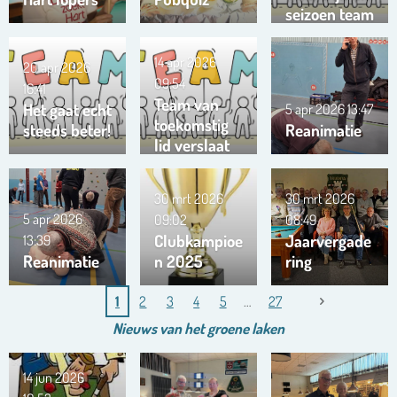
seizoen team
Trianta 01
14 apr 2026
20 apr 2026
09:54
16:41
Team van
Het gaat echt
5 apr 2026
13:47
toekomstig
steeds beter!
Reanimatie
lid verslaat
ons team …
!!!
30 mrt 2026
30 mrt 2026
5 apr 2026
09:02
08:49
Clubkampioe
Jaarvergade
13:39
Reanimatie
n 2025
ring
1
2
3
4
5
27
Nieuws van het
groene
laken
14 jun 2026