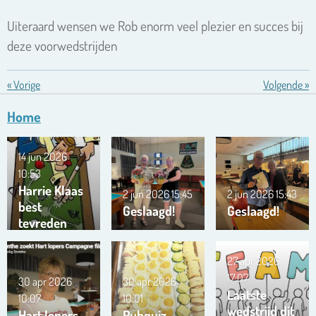
Uiteraard wensen we Rob enorm veel plezier en succes bij
deze voorwedstrijden
«
Vorige
Volgende
»
Home
14 jun 2026
10:53
Harrie Klaas
2 jun 2026
15:45
2 jun 2026
15:43
best
Geslaagd!
Geslaagd!
tevreden
27 apr 2026
17:07
30 apr 2026
30 apr 2026
Laatste
10:07
10:01
wedstrijd dit
Hart lopers
Pubquiz