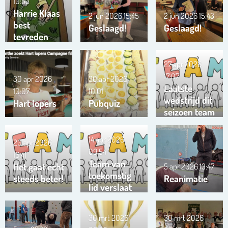
10:53
Harrie Klaas
2 jun 2026
15:45
2 jun 2026
15:43
best
Geslaagd!
Geslaagd!
tevreden
27 apr 2026
17:07
30 apr 2026
30 apr 2026
Laatste
10:07
10:01
wedstrijd dit
Hart lopers
Pubquiz
seizoen team
Trianta 01
14 apr 2026
20 apr 2026
09:54
16:41
Team van
Het gaat echt
5 apr 2026
13:47
toekomstig
steeds beter!
Reanimatie
lid verslaat
ons team …
!!!
30 mrt 2026
30 mrt 2026