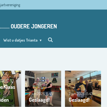
ljartvereniging
........ OUDERE JONGEREN
Wist u datjes Trianta
2026
10:53
e Klaas
2 jun 2026
15:45
2 jun 2026
15:43
eden
Geslaagd!
Geslaagd!