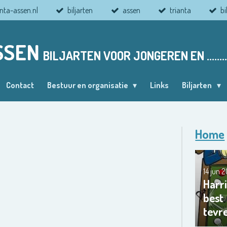
nta-assen.nl
biljarten
assen
trianta
bi
SSEN
BILJARTEN VOOR JONGEREN EN ........
Contact
Bestuur en organisatie
Links
Biljarten
Home
14 jun 
Harri
best
tevr