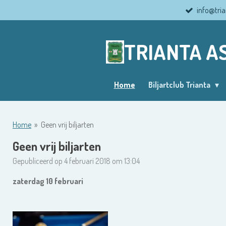
info@tria
Ga
direct
naar
TRIANTA A
de
hoofdinhoud
Home
Biljartclub Trianta
Home
»
Geen vrij biljarten
Geen vrij biljarten
Gepubliceerd op 4 februari 2018 om 13:04
zaterdag 10 februari