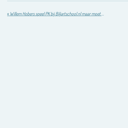
«
Willem Hobers speel PK bij Biljartschool.nl maar moet opgeven wegens blessure