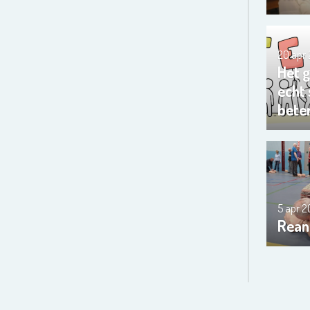
20 apr
Het 
echt
bete
5 apr 
Rean