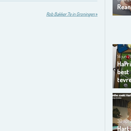
Rean
Rob Bakker 7e in Groningen
»
14 jun 
Harri
best
tevr
30 apr
Hart