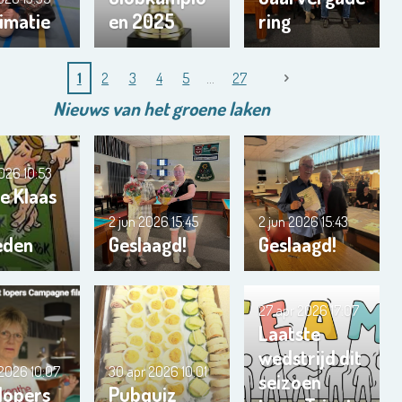
imatie
en 2025
ring
1
2
3
4
5
27
Nieuws van het
groene
laken
2026
10:53
e Klaas
2 jun 2026
15:45
2 jun 2026
15:43
eden
Geslaagd!
Geslaagd!
27 apr 2026
17:07
Laatste
wedstrijd dit
 2026
10:07
30 apr 2026
10:01
seizoen
 lopers
Pubquiz