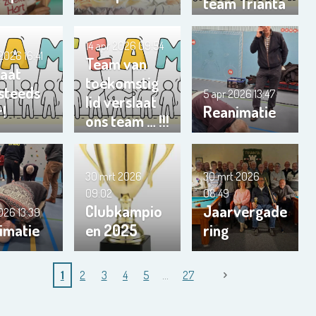
team Trianta
01
14 apr 2026
09:54
 2026
16:41
Team van
gaat
toekomstig
 steeds
5 apr 2026
13:47
lid verslaat
r!
Reanimatie
ons team … !!!
30 mrt 2026
30 mrt 2026
09:02
08:49
Clubkampio
Jaarvergade
2026
13:39
imatie
en 2025
ring
1
2
3
4
5
27