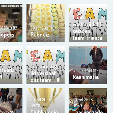
27 apr 2026
17:07
Laatste
wedstrijd dit
 2026
10:07
30 apr 2026
10:01
seizoen
 lopers
Pubquiz
team Trianta
01
14 apr 2026
09:54
 2026
16:41
Team van
gaat
toekomstig
 steeds
5 apr 2026
13:47
lid verslaat
r!
Reanimatie
ons team … !!!
30 mrt 2026
30 mrt 2026
09:02
08:49
Clubkampio
Jaarvergade
2026
13:39