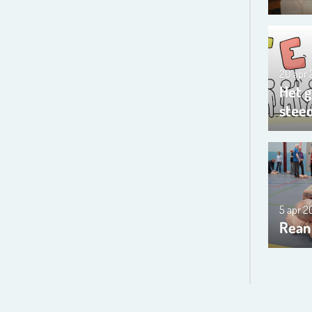
20 apr
Het g
steed
5 apr 
Rean