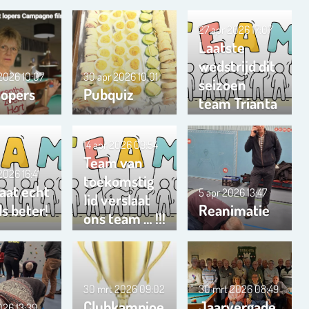
27 apr 2026
17:07
Laatste
wedstrijd dit
 2026
10:07
30 apr 2026
10:01
seizoen
lopers
Pubquiz
team Trianta
01
14 apr 2026
09:54
Team van
 2026
16:41
toekomstig
aat echt
5 apr 2026
13:47
lid verslaat
s beter!
Reanimatie
ons team … !!!
30 mrt 2026
09:02
30 mrt 2026
08:49
Clubkampioe
Jaarvergade
2026
13:39