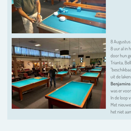
8 Augustus 
8 uur al in
door hun ge
Trianta, Be
"beschikbaa
uit de lake
Benjamins
was er voor
In de loop 
Met nieuwe 
het niet aan 