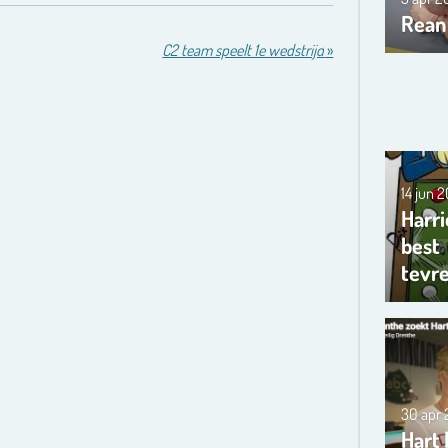
Rean
C2 team speelt 1e wedstrijd
»
14 jun 
Harri
best
tevr
30 apr
Hart 