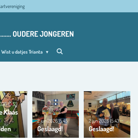
ljartvereniging
........ OUDERE JONGEREN
Wist u datjes Trianta
2026
10:53
e Klaas
2 jun 2026
15:45
2 jun 2026
15:43
eden
Geslaagd!
Geslaagd!