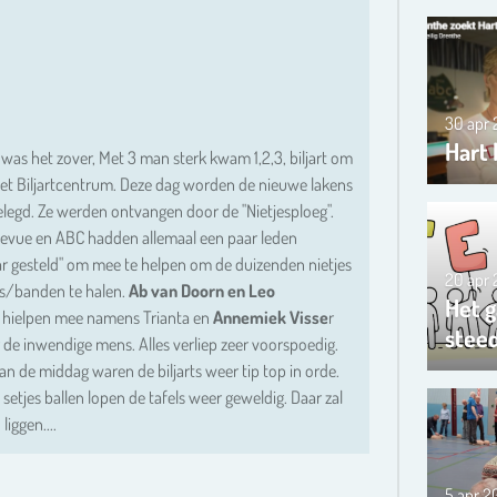
30 apr
Hart 
was het zover, Met 3 man sterk kwam 1,2,3, biljart om
 het Biljartcentrum. Deze dag worden de nieuwe lakens
legd. Ze werden ontvangen door de "Nietjesploeg".
llevue en ABC hadden allemaal een paar leden
r gesteld" om mee te helpen om de duizenden nietjes
20 apr
ns/banden te halen.
Ab van Doorn en Leo
Het g
hielpen mee namens Trianta en
Annemiek Visse
r
steed
 de inwendige mens. Alles verliep zeer voorspoedig.
van de middag waren de biljarts weer tip top in orde.
setjes ballen lopen de tafels weer geweldig. Daar zal
liggen....
5 apr 