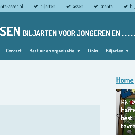
anta-assen.nl
biljarten
assen
trianta
bi
SSEN
BILJARTEN VOOR JONGEREN EN ........
Contact
Bestuur en organisatie
Links
Biljarten
Home
14 jun 
Harri
best
tevr