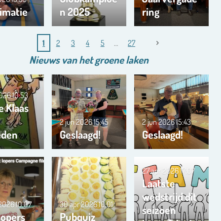
imatie
n 2025
ring
1
2
3
4
5
27
Nieuws van het
groene
laken
2026
10:53
e Klaas
2 jun 2026
15:45
2 jun 2026
15:43
eden
Geslaagd!
Geslaagd!
27 apr 2026
17:07
Laatste
wedstrijd dit
 2026
10:07
30 apr 2026
10:01
seizoen
lopers
Pubquiz