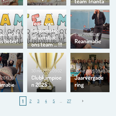
team Trianta
01
14 apr 2026
09:54
Team van
 2026
16:41
toekomstig
aat echt
5 apr 2026
13:47
lid verslaat
s beter!
Reanimatie
ons team … !!!
30 mrt 2026
09:02
30 mrt 2026
08:49
Clubkampioe
Jaarvergade
2026
13:39
imatie
n 2025
ring
1
2
3
4
5
27