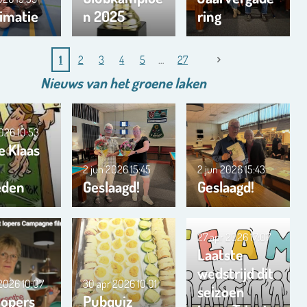
imatie
n 2025
ring
1
2
3
4
5
27
Nieuws van het
groene
laken
2026
10:53
e Klaas
2 jun 2026
15:45
2 jun 2026
15:43
eden
Geslaagd!
Geslaagd!
27 apr 2026
17:07
Laatste
wedstrijd dit
 2026
10:07
30 apr 2026
10:01
seizoen
lopers
Pubquiz