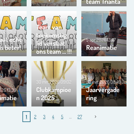
team Trianta
01
14 apr 2026
09:54
Team van
 2026
16:41
toekomstig
aat echt
5 apr 2026
13:47
lid verslaat
s beter!
Reanimatie
ons team … !!!
30 mrt 2026
09:02
30 mrt 2026
08:49
Clubkampioe
Jaarvergade
2026
13:39
imatie
n 2025
ring
1
2
3
4
5
27