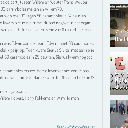
as de partij tussen Willem en Wouter Frans. Wouter
 90 caramboles maken en Willem 70.
r won met 90 tegen 50 caramboles in 24 beurten.
m kwam niet in zijn ritme. Hij had nog wel in het begin
s van 5 en 6. Ook een latere serie van 11 mocht niet meer
30 apr
.
Hart 
a was Edwin aan de beurt. Edwin moet 60 caramboles
delijk gelijk op. Toen kwam Sienus Sluiter met een serie
de met 60 caramboles in 25 beurten. Sienus kwam nog tot
 caramboles maken. Harrie kwam er niet aan te pas.
20 apr
delde van ruim 3,2. Harrie kwam tot 18 caramboles in 17
Het g
steed
 de biljartsport.
 Willem Hobers, Harry Fokkema en Wim Holman.
Team wint moeizaam
»
5 apr 