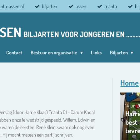
anta-assen.nl
biljarten
assen
trianta
bi
SSEN
BILJARTEN VOOR JONGEREN EN ........
Contact
Bestuur en organisatie
Links
Biljarten
Home
14 jun 
Harri
verslag (door Harrie Klaas) Trianta 01 - Carom Knoal
bben onze 1e wedstrijd gespeeld. Willem, Edwin en
best
e waren de eersten. René Klein kwam ook nog even
tevr
n. Hij mocht meteen een partij schrijven.