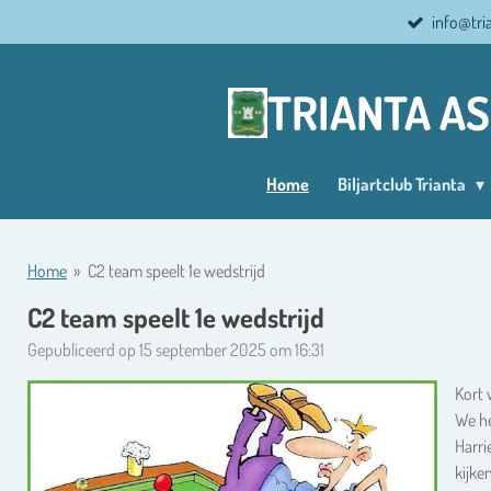
info@tri
Ga
direct
naar
TRIANTA A
de
hoofdinhoud
Home
Biljartclub Trianta
Home
»
C2 team speelt 1e wedstrijd
C2 team speelt 1e wedstrijd
Gepubliceerd op 15 september 2025 om 16:31
Kort 
We he
Harri
kijke