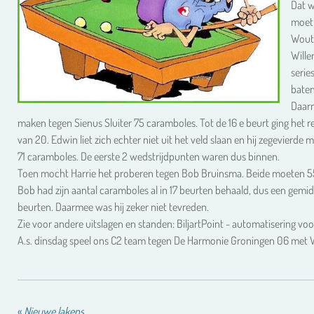
Dat w
moet
Woute
Wille
serie
baten
Daarn
maken tegen Sienus Sluiter 75 caramboles. Tot de 16 e beurt ging het re
van 20. Edwin liet zich echter niet uit het veld slaan en hij zegevier
71 caramboles. De eerste 2 wedstrijdpunten waren dus binnen.
Toen mocht Harrie het proberen tegen Bob Bruinsma. Beide moeten 55
Bob had zijn aantal caramboles al in 17 beurten behaald, dus een gemid
beurten. Daarmee was hij zeker niet tevreden.
Zie voor andere uitslagen en standen: BiljartPoint - automatisering voor
A.s. dinsdag speel ons C2 team tegen De Harmonie Groningen 06 met
«
Nieuwe lakens