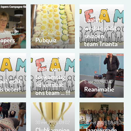
27 apr 2026
17:07
Laatste
wedstrijd dit
 2026
10:07
30 apr 2026
10:01
seizoen
lopers
Pubquiz
team Trianta
01
14 apr 2026
09:54
Team van
 2026
16:41
toekomstig
aat echt
5 apr 2026
13:47
lid verslaat
s beter!
Reanimatie
ons team … !!!
30 mrt 2026
09:02
30 mrt 2026
08:49
Clubkampioe
Jaarvergade
2026
13:39