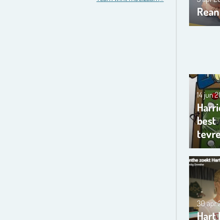
Rean
14 jun 
Harri
best
tevr
30 apr
Hart 