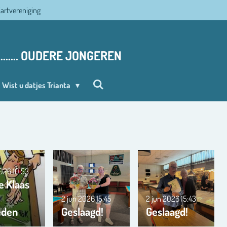
ljartvereniging
........ OUDERE JONGEREN
Wist u datjes Trianta
2026
10:53
e Klaas
2 jun 2026
15:45
2 jun 2026
15:43
eden
Geslaagd!
Geslaagd!