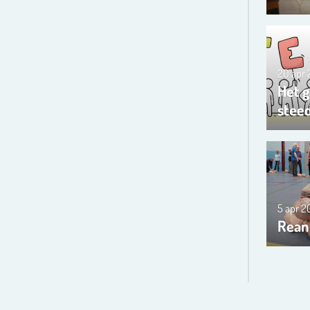
20 apr
Het g
steed
5 apr 
Rean