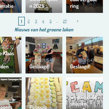
imatie
n 2025
ring
1
2
3
4
5
27
Nieuws van het
groene
laken
2026
10:53
e Klaas
2 jun 2026
15:45
2 jun 2026
15:43
eden
Geslaagd!
Geslaagd!
27 apr 2026
17:07
Laatste
wedstrijd dit
 2026
10:07
30 apr 2026
10:01
seizoen
lopers
Pubquiz