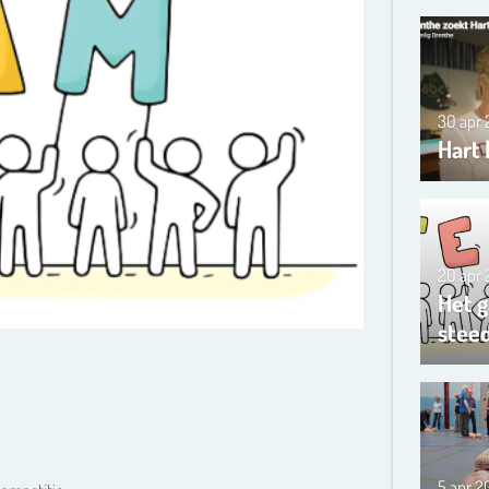
30 apr
Hart 
20 apr
Het g
steed
5 apr 