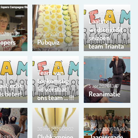
27 apr 2026
17:07
Laatste
wedstrijd dit
 2026
10:07
30 apr 2026
10:01
seizoen
lopers
Pubquiz
team Trianta
01
14 apr 2026
09:54
Team van
 2026
16:41
toekomstig
aat echt
5 apr 2026
13:47
lid verslaat
s beter!
Reanimatie
ons team … !!!
30 mrt 2026
09:02
30 mrt 2026
08:49
Clubkampioe
Jaarvergade
2026
13:39