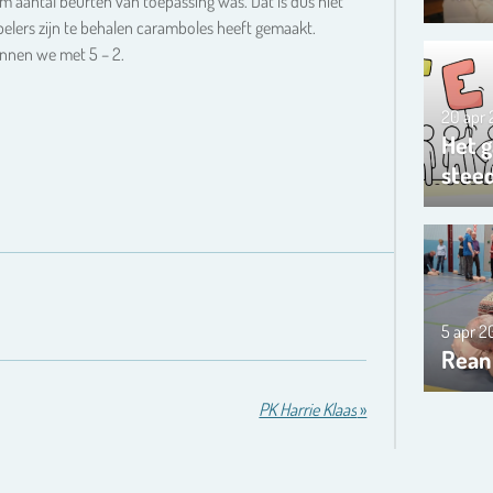
um aantal beurten van toepassing was. Dat is dus niet
 spelers zijn te behalen caramboles heeft gemaakt.
nnen we met 5 – 2.
20 apr
Het g
steed
5 apr 
Rean
PK Harrie Klaas
»