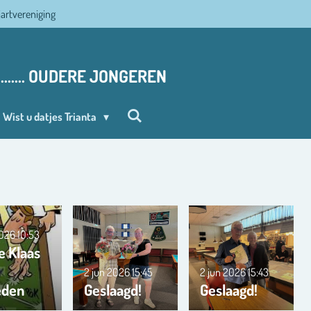
ljartvereniging
........ OUDERE JONGEREN
Wist u datjes Trianta
2026
10:53
e Klaas
2 jun 2026
15:45
2 jun 2026
15:43
eden
Geslaagd!
Geslaagd!