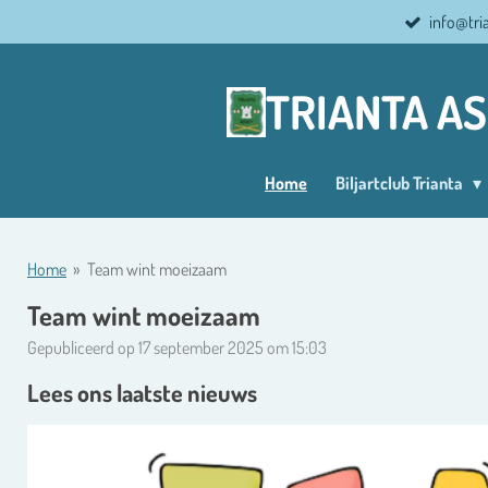
info@tri
Ga
direct
naar
TRIANTA A
de
hoofdinhoud
Home
Biljartclub Trianta
Home
»
Team wint moeizaam
Team wint moeizaam
Gepubliceerd op 17 september 2025 om 15:03
Lees ons laatste nieuws