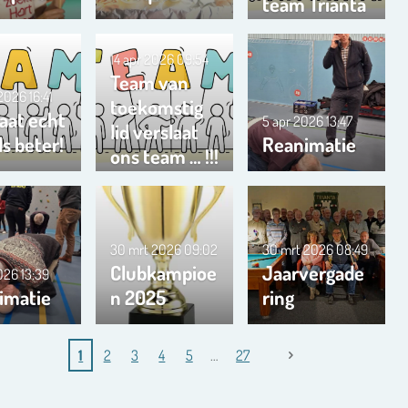
team Trianta
01
14 apr 2026
09:54
Team van
 2026
16:41
toekomstig
aat echt
5 apr 2026
13:47
lid verslaat
s beter!
Reanimatie
ons team … !!!
30 mrt 2026
09:02
30 mrt 2026
08:49
Clubkampioe
Jaarvergade
2026
13:39
imatie
n 2025
ring
1
2
3
4
5
27