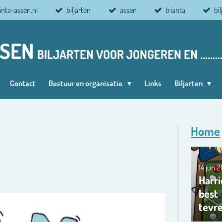
anta-assen.nl
biljarten
assen
trianta
bi
SSEN
BILJARTEN VOOR JONGEREN EN ........
Contact
Bestuur en organisatie
Links
Biljarten
Home
14 jun 
Harri
best
tevr