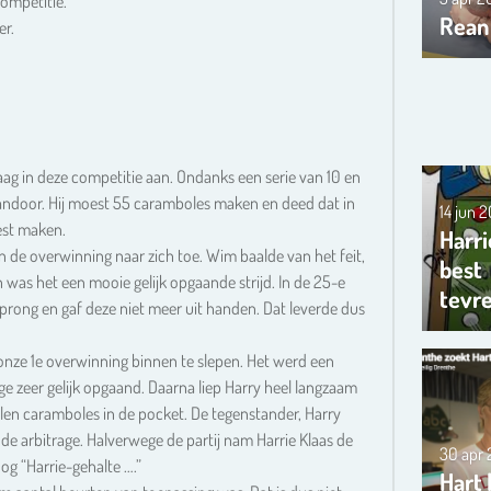
ompetitie.
Rean
er.
laag in deze competitie aan. Ondanks een serie van 10 en
vandoor. Hij moest 55 caramboles maken en deed dat in
14 jun 
est maken.
Harri
n de overwinning naar zich toe. Wim baalde van het feit,
best
 was het een mooie gelijk opgaande strijd. In de 25-e
tevr
rong en gaf deze niet meer uit handen. Dat leverde dus
nze 1e overwinning binnen te slepen. Het werd een
e zeer gelijk opgaand. Daarna liep Harry heel langzaam
halen caramboles in de pocket. De tegenstander, Harry
de arbitrage. Halverwege de partij nam Harrie Klaas de
30 apr
og “Harrie-gehalte ….”
Hart 