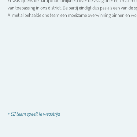
Er was tijdens de partij onduidelijkheid over de vraag of er een maxim
van toepassing in ons district. De partij eindigt dus pas als een van de
Al met al behaalde ons team een moeizame overwinning binnen en wo
«
C2 team speelt 1e wedstrijd