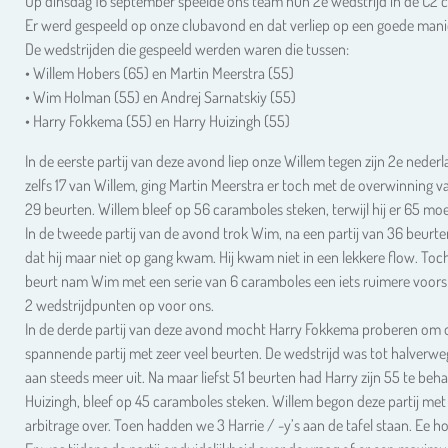
Op dinsdag 16 september speelde ons team hun 2e wedstrijd in de C2 c
Er werd gespeeld op onze clubavond en dat verliep op een goede mani
De wedstrijden die gespeeld werden waren die tussen:
• Willem Hobers (65) en Martin Meerstra (55)
• Wim Holman (55) en Andrej Sarnatskiy (55)
• Harry Fokkema (55) en Harry Huizingh (55)
In de eerste partij van deze avond liep onze Willem tegen zijn 2e neder
zelfs 17 van Willem, ging Martin Meerstra er toch met de overwinning 
29 beurten. Willem bleef op 56 caramboles steken, terwijl hij er 65 mo
In de tweede partij van de avond trok Wim, na een partij van 36 beurte
dat hij maar niet op gang kwam. Hij kwam niet in een lekkere flow. Toch
beurt nam Wim met een serie van 6 caramboles een iets ruimere voorsp
2 wedstrijdpunten op voor ons.
In de derde partij van deze avond mocht Harry Fokkema proberen om o
spannende partij met zeer veel beurten. De wedstrijd was tot halverweg
aan steeds meer uit. Na maar liefst 51 beurten had Harry zijn 55 te be
Huizingh, bleef op 45 caramboles steken. Willem begon deze partij met 
arbitrage over. Toen hadden we 3 Harrie / -y’s aan de tafel staan. Ee ho