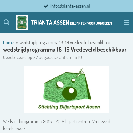
info@trianta-assen.nl
Ga
direct
naar
TRIANTA ASSEN
BILJARTEN VOOR JONGEREN EN ................ OUDERE JONGEREN
de
hoofdinhoud
Home
»
wedstrijdprogramma 18-19 Vredeveld beschikbaar
wedstrijdprogramma 18-19 Vredeveld beschikbaar
Gepubliceerd op 27 augustus 2018 om 16:10
Wedstrijdprogramma 2018 - 2019 biljartcentrum Vredeveld
beschikbaar.