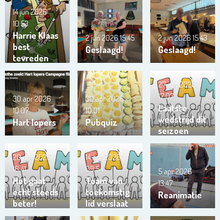
14 jun 2026
10:53
Harrie Klaas
2 jun 2026
15:45
2 jun 2026
15:43
best
Geslaagd!
Geslaagd!
tevreden
27 apr 2026
17:07
30 apr 2026
30 apr 2026
Laatste
10:07
10:01
wedstrijd dit
Hart lopers
Pubquiz
seizoen
team
Trianta 01
20 apr 2026
14 apr 2026
16:41
09:54
5 apr 2026
Het gaat
Team van
13:47
echt steeds
toekomstig
Reanimatie
beter!
lid verslaat
ons team …