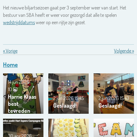
Het nieuwe biljartseizoen gaat per 3 september weer van start. Het
bestuur van SBA heeft er weer voor gezorgd dat alle te spelen
wedstrijddatums
weer op een rijtje zijn gezet.
«
Vorige
Volgende
»
Home
14 jun 2026
10:53
Harrie Klaas
2 jun 2026
15:45
2 jun 2026
15:43
best
Geslaagd!
Geslaagd!
tevreden
27 apr 2026
17:07
30 apr 2026
30 apr 2026