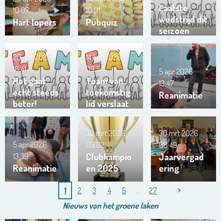
Laatste
10:07
10:01
wedstrijd dit
Hart lopers
Pubquiz
seizoen
team
Trianta 01
20 apr 2026
14 apr 2026
16:41
09:54
5 apr 2026
Het gaat
Team van
13:47
echt steeds
toekomstig
Reanimatie
beter!
lid verslaat
ons team …
!!!
30 mrt 2026
30 mrt 2026
5 apr 2026
09:02
08:49
Clubkampio
Jaarvergad
13:39
Reanimatie
en 2025
ering
1
2
3
4
5
27
Nieuws van het
groene
laken