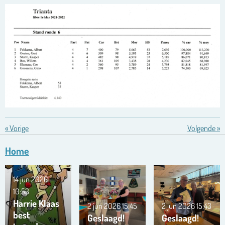
«
Vorige
Volgende
»
Home
14 jun 2026
10:53
Harrie Klaas
2 jun 2026
15:45
2 jun 2026
15:43
best
Geslaagd!
Geslaagd!