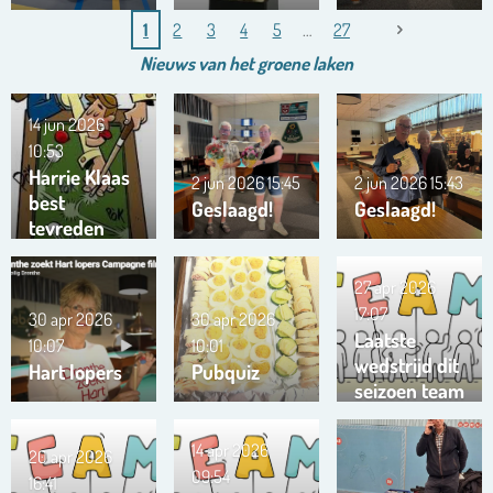
1
2
3
4
5
27
Nieuws van het
groene
laken
14 jun 2026
10:53
Harrie Klaas
2 jun 2026
15:45
2 jun 2026
15:43
best
Geslaagd!
Geslaagd!
tevreden
27 apr 2026
17:07
30 apr 2026
30 apr 2026
Laatste
10:07
10:01
wedstrijd dit
Hart lopers
Pubquiz
seizoen team
Trianta 01
14 apr 2026
20 apr 2026
09:54
16:41