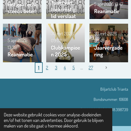
Team van
Het gaat echt
5 apr 2026
13:47
toekomstig
steeds beter!
Reanimatie
lid verslaat
ons team …
!!!
30 mrt 2026
30 mrt 2026
5 apr 2026
09:02
08:49
Clubkampioe
Jaarvergade
13:39
Reanimatie
n 2025
ring
1
2
3
4
5
27
Biljartclub Trianta
Bondsnummer: 10608
IBAN: NL94 RABO 0138.3987.39
Deze website gebruikt cookies voor analyse-doeleinden
© 2013 - 2026 Trianta-assen.nl
en/of het tonen van advertenties. Door gebruik te blijven
maken van de site gaat u hiermee akkoord.