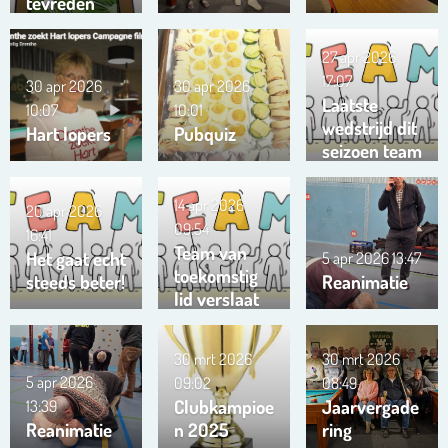
tevreden
27 apr 2026
17:07
30 apr 2026
30 apr 2026
Laatste
10:07
10:01
wedstrijd dit
Hart lopers
Pubquiz
seizoen team
Trianta 01
14 apr 2026
20 apr 2026
09:54
16:41
Team van
Het gaat echt
5 apr 2026
13:47
toekomstig
steeds beter!
Reanimatie
lid verslaat
ons team …
!!!
30 mrt 2026
30 mrt 2026
5 apr 2026
09:02
08:49
Clubkampioe
Jaarvergade
13:39
Reanimatie
n 2025
ring