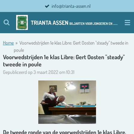
info@trianta-assen.nl
Ga
direct
naar
TRIANTA ASSEN
BILJARTEN VOOR JONGEREN EN ................ OUDERE JONGEREN
de
hoofdinhoud
Home
»
Voorwedstrijden 1e klas Libre: Gert Oosten "steady" tweede in
poule
Voorwedstrijden 1e klas Libre: Gert Oosten "steady"
tweede in poule
Gepubliceerd op 3 maart 2022 om 10:31
De tweede ronde van de voorwedstrijden 1e klas Libre,