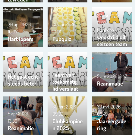
27 apr 2026
17:07
30 apr 2026
30 apr 2026
Laatste
10:07
10:01
wedstrijd dit
Hart lopers
Pubquiz
seizoen team
Trianta 01
14 apr 2026
20 apr 2026
09:54
16:41
Team van
Het gaat echt
5 apr 2026
13:47
toekomstig
steeds beter!
Reanimatie
lid verslaat
ons team …
!!!
30 mrt 2026
30 mrt 2026
5 apr 2026
09:02
08:49
Clubkampioe
Jaarvergade
13:39
Reanimatie
n 2025
ring