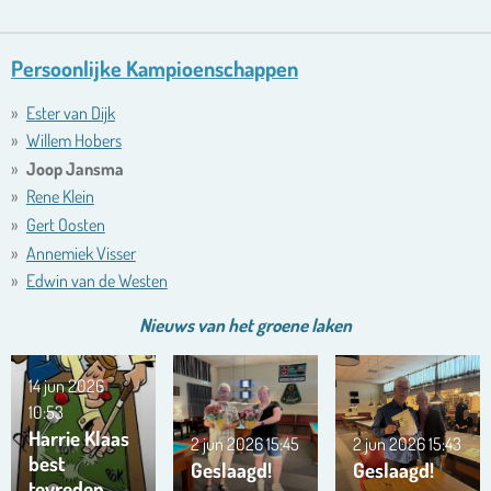
Persoonlijke Kampioenschappen
Ester van Dijk
Willem Hobers
Joop Jansma
Rene Klein
Gert Oosten
Annemiek Visser
Edwin van de Westen
Nieuws van het
groene
laken
14 jun 2026
10:53
Harrie Klaas
2 jun 2026
15:45
2 jun 2026
15:43
best
Geslaagd!
Geslaagd!
tevreden