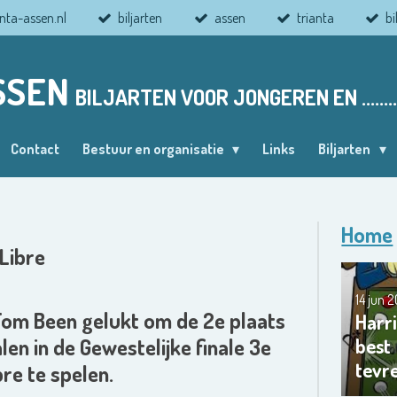
nta-assen.nl
biljarten
assen
trianta
bi
SSEN
BILJARTEN VOOR JONGEREN EN ........
Contact
Bestuur en organisatie
Links
Biljarten
Home
 Libre
14 jun 
 Tom Been gelukt om de 2e plaats
Harri
best
len in de Gewestelijke finale 3e
tevr
bre te spelen.