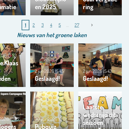
imatie
en 2025
ring
1
2
3
4
5
27
Nieuws van het
groene
laken
2026
10:53
e Klaas
2 jun 2026
15:45
2 jun 2026
15:43
eden
Geslaagd!
Geslaagd!
27 apr 2026
17:07
Laatste
wedstrijd dit
 2026
10:07
30 apr 2026
10:01
seizoen
 lopers
Pubquiz