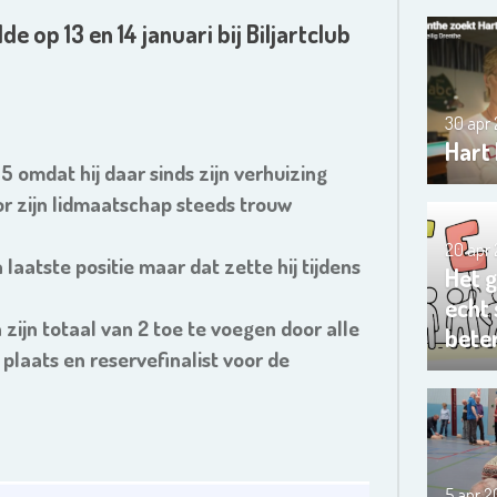
lde op 13 en 14 januari bij Biljartclub
30 apr
Hart
5 omdat hij daar sinds zijn verhuizing
or zijn lidmaatschap steeds trouw
20 apr
aatste positie maar dat zette hij tijdens
Het 
echt
zijn totaal van 2 toe te voegen door alle
bete
 plaats en reservefinalist voor de
5 apr 