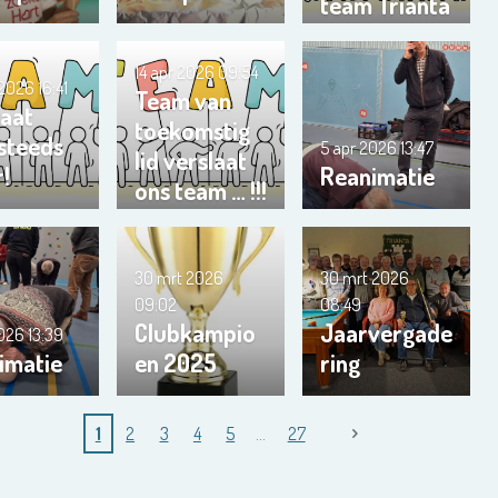
team Trianta
01
14 apr 2026
09:54
 2026
16:41
Team van
gaat
toekomstig
 steeds
5 apr 2026
13:47
lid verslaat
r!
Reanimatie
ons team … !!!
30 mrt 2026
30 mrt 2026
09:02
08:49
Clubkampio
Jaarvergade
2026
13:39
imatie
en 2025
ring
1
2
3
4
5
27