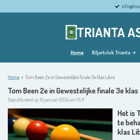
info@tria
Ga
direct
naar
TRIANTA A
de
hoofdinhoud
Home
Biljartclub Trianta
Home
»
Tom Been 2e in Gewestelijke finale 3e klas Libre
Tom Been 2e in Gewestelijke finale 3e klas
Gepubliceerd op 15 januari 2024 om 15:11
Het is
te beha
klas Li