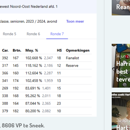
Rean
14 jun 
Harri
best
tevr
30 apr
, 8606 VP te Sneek.
Hart