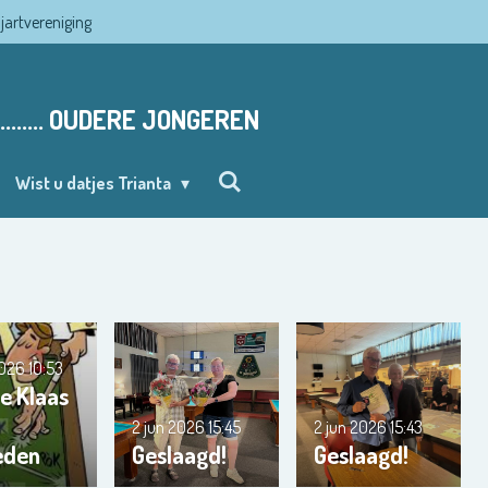
ljartvereniging
........ OUDERE JONGEREN
Wist u datjes Trianta
2026
10:53
e Klaas
2 jun 2026
15:45
2 jun 2026
15:43
eden
Geslaagd!
Geslaagd!