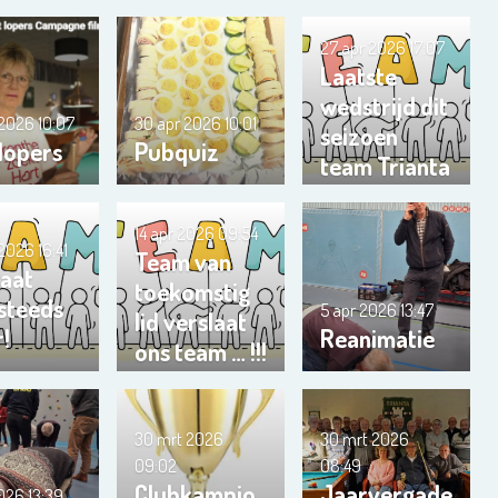
27 apr 2026
17:07
Laatste
wedstrijd dit
 2026
10:07
30 apr 2026
10:01
seizoen
 lopers
Pubquiz
team Trianta
01
14 apr 2026
09:54
 2026
16:41
Team van
gaat
toekomstig
 steeds
5 apr 2026
13:47
lid verslaat
r!
Reanimatie
ons team … !!!
30 mrt 2026
30 mrt 2026
09:02
08:49
Clubkampio
Jaarvergade
2026
13:39