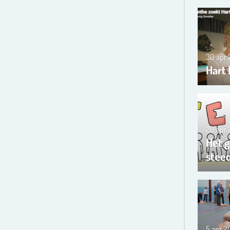
30 apr
Hart 
20 apr
Het g
steed
5 apr 