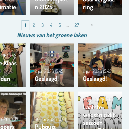
imatie
n 2025
ring
1
2
3
4
5
27
Nieuws van het
groene
laken
2026
10:53
e Klaas
2 jun 2026
15:45
2 jun 2026
15:43
eden
Geslaagd!
Geslaagd!
27 apr 2026
17:07
Laatste
wedstrijd dit
 2026
10:07
30 apr 2026
10:01
seizoen
lopers
Pubquiz