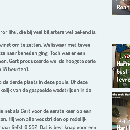
Rean
r life", die bij veel biljarters wel bekend is.
n winst om te zetten. Weliswaar met teveel
ze naar beneden ging. Toch was er een
14 jun 
doen. Gert produceerde wel de hoogste serie
Harri
n 18 beurten).
best
tevr
 de derde plaats in deze poule. Of deze
ankelijk van de gespeelde wedstrijden in de
e net als Gert voor de eerste keer op een
n. Hij won alle wedstrijden op redelijk
30 apr
ar liefst 0,552. Dat is best knap voor een
Hart 