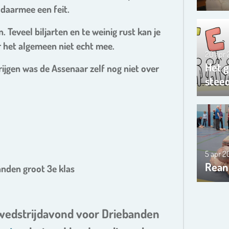
 daarmee een feit.
. Teveel biljarten en te weinig rust kan je
r het algemeen niet echt mee.
20 apr
Het g
ijgen was de Assenaar zelf nog niet over
steed
5 apr 
Rean
nden groot 3e klas
 wedstrijdavond voor Driebanden