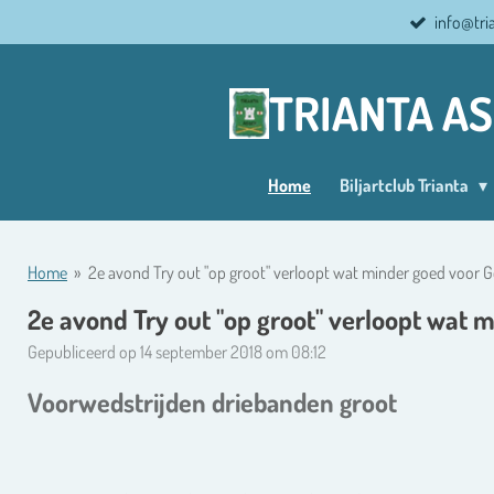
info@tri
Ga
direct
naar
TRIANTA A
de
hoofdinhoud
Home
Biljartclub Trianta
Home
»
2e avond Try out "op groot" verloopt wat minder goed voor G
2e avond Try out "op groot" verloopt wat 
Gepubliceerd op 14 september 2018 om 08:12
Voorwedstrijden driebanden groot