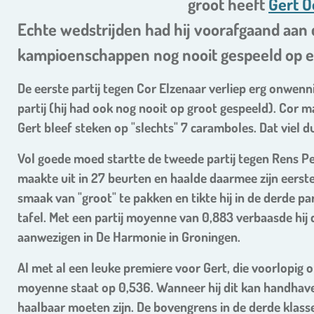
groot heeft
Gert O
Echte wedstrijden had hij voorafgaand aan 
kampioenschappen nog nooit gespeeld op e
De eerste partij tegen Cor Elzenaar verliep erg onwen
partij (hij had ook nog nooit op groot gespeeld). Cor m
Gert bleef steken op "slechts" 7 caramboles. Dat viel d
Vol goede moed startte de tweede partij tegen Rens Pen
maakte uit in 27 beurten en haalde daarmee zijn eerste
smaak van "groot" te pakken en tikte hij in de derde pa
tafel. Met een partij moyenne van 0,883 verbaasde hij
aanwezigen in De Harmonie in Groningen.
Al met al een leuke premiere voor Gert, die voorlopig 
moyenne staat op 0,536. Wanneer hij dit kan handhave
haalbaar moeten zijn. De bovengrens in de derde klasse