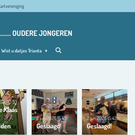
ljartvereniging
........ OUDERE JONGEREN
Wist u datjes Trianta
2026
10:53
e Klaas
2 jun 2026
15:45
2 jun 2026
15:43
eden
Geslaagd!
Geslaagd!