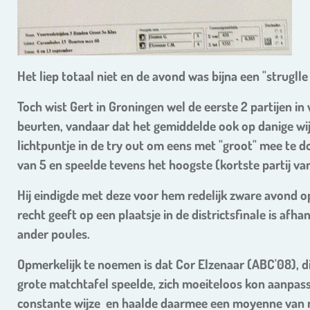
Het liep totaal niet en de avond was bijna een "struglle fo
Toch wist Gert in Groningen wel de eerste 2 partijen i
beurten, vandaar dat het gemiddelde ook op danige wij
lichtpuntje in de try out om eens met "groot" mee te 
van 5 en speelde tevens het hoogste (kortste partij va
Hij eindigde met deze voor hem redelijk zware avond op
recht geeft op een plaatsje in de districtsfinale is afh
ander poules.
Opmerkelijk te noemen is dat Cor Elzenaar (ABC'08), di
grote matchtafel speelde, zich moeiteloos kon aanpasse
constante wijze en haalde daarmee een moyenne van ma