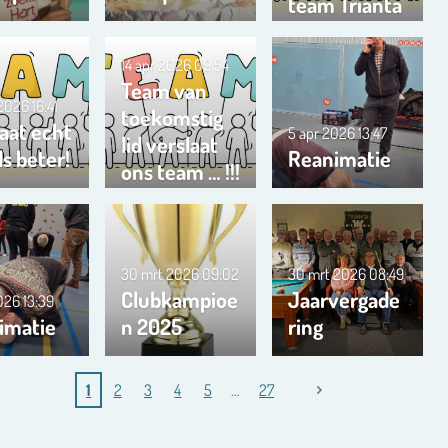
team Trianta
01
14 apr 2026
09:54
Team van
 2026
16:41
toekomstig
aat echt
5 apr 2026
13:47
lid verslaat
s beter!
Reanimatie
ons team … !!!
30 mrt 2026
09:02
30 mrt 2026
08:49
Clubkampioe
Jaarvergade
2026
13:39
imatie
n 2025
ring
1
2
3
4
5
27