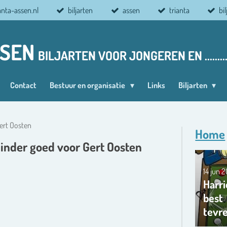
anta-assen.nl
biljarten
assen
trianta
bi
SSEN
BILJARTEN VOOR JONGEREN EN ........
Contact
Bestuur en organisatie
Links
Biljarten
ert Oosten
Home
minder goed voor Gert Oosten
14 jun 
Harri
best
tevr