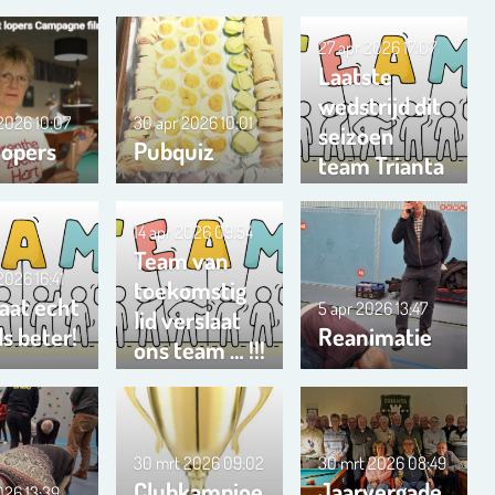
27 apr 2026
17:07
Laatste
wedstrijd dit
 2026
10:07
30 apr 2026
10:01
seizoen
lopers
Pubquiz
team Trianta
01
14 apr 2026
09:54
Team van
 2026
16:41
toekomstig
aat echt
5 apr 2026
13:47
lid verslaat
s beter!
Reanimatie
ons team … !!!
30 mrt 2026
09:02
30 mrt 2026
08:49
Clubkampioe
Jaarvergade
2026
13:39